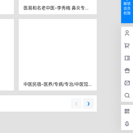
解锁
医易和名老中医–李秀梅 鼻炎专病
会员
权限
专治
中医民宿–医养/专病/专治/中医馆
+民宿
❮
❯