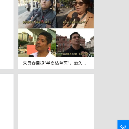
朱良春自拟“半夏枯草煎”，治久服
西药的长期失眠等类型，多有效验