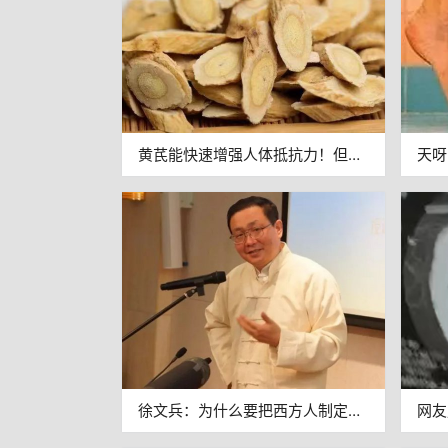
黄芪能快速增强人体抵抗力！但只
天呀
有这种人能用，快看你适不适合~
么简
徐文兵：为什么要把西方人制定出
网友
的血糖、血压指标套到中国人身
有缘