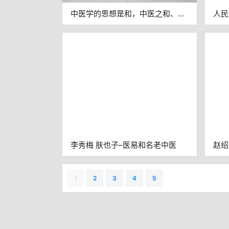
中医学的思想是和，中医之和、和
人民
法及和调思想辨析
育人
进校
李秀梅 肤也子–医易和名老中医
赵绍
热、
1
2
3
4
5