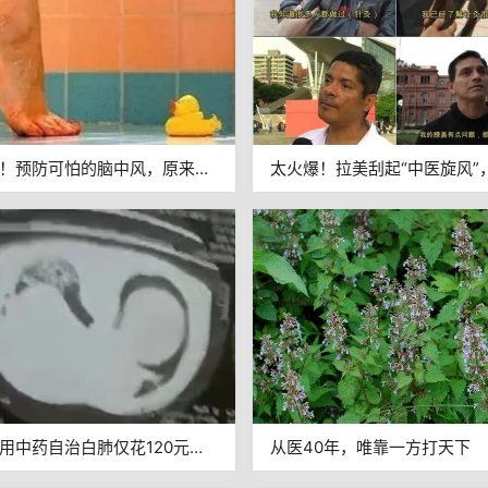
！预防可怕的脑中风，原来这
太火爆！拉美刮起“中医旋风”
单！但还有很多人不知道
众热衷“打卡”针灸理疗
用中药自治白肺仅花120元，
从医40年，唯靠一方打天下
者、信任者拿去，能多救一条