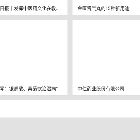
日报｜发挥中医药文化在教书
金匮肾气丸的15种新用途
中的独特作用：中医药文化走
园
琴：银翘散、桑菊饮治温病“发
中仁药业股份有限公司
咳嗽”，有何相同与不同？