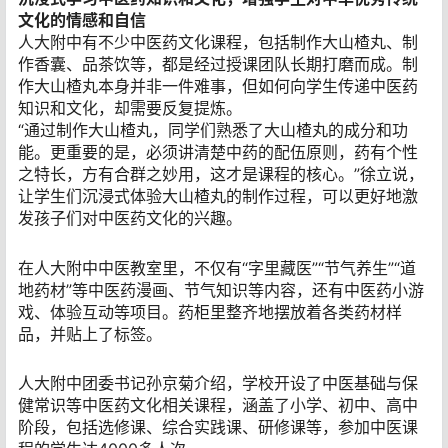
文化的情感和自信
人大附中有不少中医药文化课程，包括制作大山楂丸、制
作香囊、品茶饮等，都是经过授课团队长期打磨而成。制
作大山楂丸本身并非一件难事，但如何向学生传递中医药
知识和文化，却需要反复提炼。
“通过制作大山楂丸，同学们熟悉了大山楂丸的成分和功
能。更重要的是，必须讲清楚中药的配伍原则，药有个性
之特长，方有合群之妙用，这才是课程的核心。”徐立说，
让学生们沉浸式体验大山楂丸的制作过程，可以更好地激
发孩子们对中医药文化的兴趣。
在人大附中中医教室里，不仅有“字里藏医”“节气养生”“道
地药材”等中医药漫画、节气知识等内容，还有中医药小游
戏、体验互动等项目。药柜里整齐地摆放着各类药材样
品，并贴上了标签。
人大附中团委书记孙京菊介绍，学校开设了中医基础与保
健常识等中医药文化相关课程，涵盖了小学、初中、高中
阶段，包括选修课、综合实践课、研修课等，参加中医课