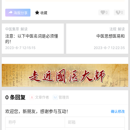
0
0
海报分享
收藏
中医集萃
解读
法规
解读
注意：以下中医名词是必须懂
中医思想医易和
的！
2023-6-7 12:15:15
2023-6-7 12:22:35
0 条回复
文章作者
管理员
A
M
欢迎您，新朋友，感谢参与互动！
确认修改