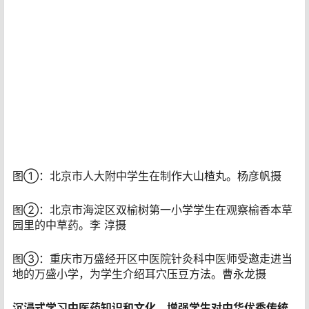
图①：北京市人大附中学生在制作大山楂丸。杨彦帆摄
图②：北京市海淀区双榆树第一小学学生在观察榆香本草
园里的中草药。李 淳摄
图③：重庆市万盛经开区中医院针灸科中医师受邀走进当
地的万盛小学，为学生介绍耳穴压豆方法。曹永龙摄
沉浸式学习中医药知识和文化，增强学生对中华优秀传统