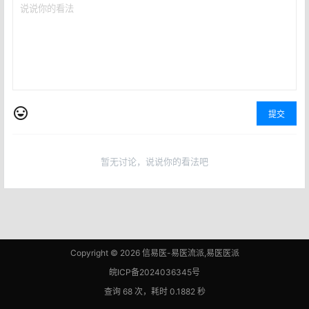
提交
暂无讨论，说说你的看法吧
Copyright © 2026
信易医-易医流派,易医医派
皖ICP备2024036345号
查询 68 次，耗时 0.1882 秒