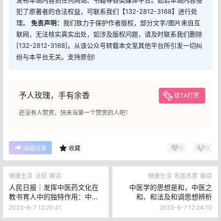
发布本站内容到任何网站、书籍等各类媒体平台。如若本站内容侵
犯了原著者的合法权益，可联系我们【132-2812-3168】进行处
理。
免责声明：
我们致力于保护作者版权，部分文字/图片来自互
联网，无法核实真实出处，如涉及版权问题，请及时联系我们删除
[132-2812-3168]。从该公众号转载本文至其他平台所引发一切纠
纷与本平台无关。支持原创!
予人玫瑰，手有余香
给TA打赏
还没有人赞赏，快来当第一个赞赏的人吧！
0
0
海报分享
收藏
健康生活
法规
解读
健康生活
名医名家
解读
人民日报｜发挥中医药文化在
中医学的思想是和，中医之
教书育人中的独特作用：中医
和、和法及和调思想辨析
药文化走进校园
2023-6-7 12:20:41
2023-6-7 12:24:10