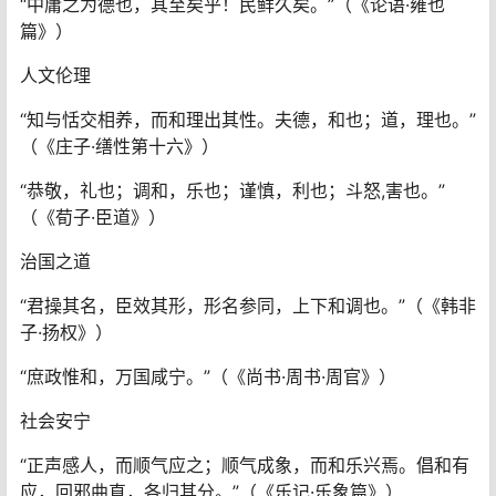
“中庸之为德也，其至矣乎！民鲜久矣。”（《论语·雍也
篇》）
人文伦理
“知与恬交相养，而和理出其性。夫德，和也；道，理也。”
（《庄子·缮性第十六》）
“恭敬，礼也；调和，乐也；谨慎，利也；斗怒,害也。”
（《荀子·臣道》）
治国之道
“君操其名，臣效其形，形名参同，上下和调也。”（《韩非
子·扬权》）
“庶政惟和，万国咸宁。”（《尚书·周书·周官》）
社会安宁
“正声感人，而顺气应之；顺气成象，而和乐兴焉。倡和有
应，回邪曲直，各归其分。”（《乐记·乐象篇》）