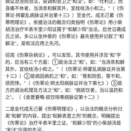
病证及治则治法，是调和营卫之“和法”。即：“吐利止，而
身痛不休者，当消息和解其外，宜桂枝汤小和之。”（《伤
寒论·辨霍乱病脉证并治第十三》）至金代，成无己著《伤
寒明理论》，依据治法的概念归类指明《伤寒论》用小柴
胡汤治疗半表半里少阳证属于“和解少阳”治法。后世沿袭成
氏之说，多公认张仲景的《伤寒论》最先使用并记叙了“和
解法”，是和法应用之先河。
综观《伤寒杂病论》，可以发现，其书使用并涉及“和”字
的，应当有三个方面：①是治法之“和”，如：“当消息和解
其外，宜桂枝汤小和之。”（《伤寒论·辨霍乱病脉证并治第
十三》）②是病因病机之“和”，如：“胃和则愈，胃不和，
烦而悸。”（《伤寒论·辨太阳病脉证并治下第七》）③是
方药调治机理及方法之“和”，如：“病痰饮者，当以温药和
之”。（《金匮要略·痰饮咳嗽病脉证第十二》）
二是金代成无己著《伤寒明理论》，以治法的概念分析归
类“和解”的内容，提出“和解表里之剂”的概念，明确提出
《伤寒论》治疗半表半里之证、“和解少阳”的小柴胡汤是
“和法”应用的先河。