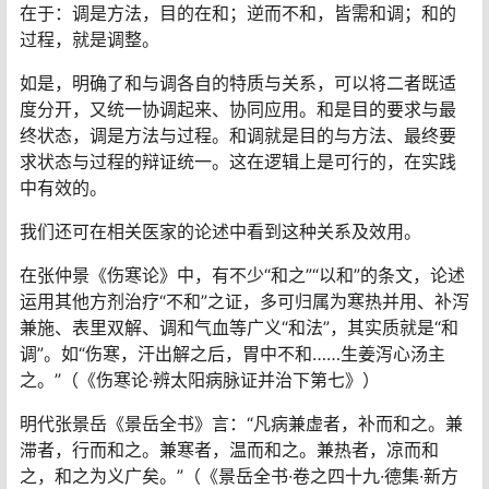
在于：调是方法，目的在和；逆而不和，皆需和调；和的
过程，就是调整。
如是，明确了和与调各自的特质与关系，可以将二者既适
度分开，又统一协调起来、协同应用。和是目的要求与最
终状态，调是方法与过程。和调就是目的与方法、最终要
求状态与过程的辩证统一。这在逻辑上是可行的，在实践
中有效的。
我们还可在相关医家的论述中看到这种关系及效用。
在张仲景《伤寒论》中，有不少“和之”“以和”的条文，论述
运用其他方剂治疗“不和”之证，多可归属为寒热并用、补泻
兼施、表里双解、调和气血等广义“和法”，其实质就是“和
调”。如“伤寒，汗出解之后，胃中不和……生姜泻心汤主
之。”（《伤寒论·辨太阳病脉证并治下第七》）
明代张景岳《景岳全书》言：“凡病兼虚者，补而和之。兼
滞者，行而和之。兼寒者，温而和之。兼热者，凉而和
之，和之为义广矣。”（《景岳全书·卷之四十九·德集·新方