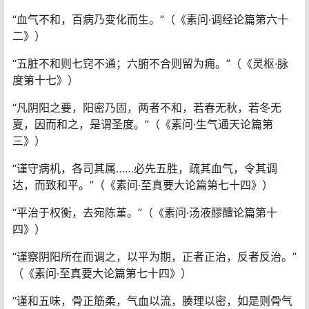
“血气不和，百病乃变化而生。”（《素问·调经论篇第六十
二》）
“五脏不和则七窍不通；六腑不合则留为痈。”（《灵枢·脉
度第十七》）
“凡阴阳之要，阳密乃固，两者不和，若春无秋，若冬无
夏，因而和之，是谓圣度。”（《素问·生气通天论篇第
三》）
“谨守病机，各司其属……必先五胜，疏其血气，令其调
达，而致和平。”（《素问·至真要大论篇第七十四》）
“平治于权衡，去宛陈堇。”（《素问·汤液醪醴论篇第十
四》）
“谨察阴阳所在而调之，以平为期，正者正治，反者反治。”
（《素问·至真要大论篇第七十四》）
“谨和五味，骨正筋柔，气血以流，腠理以密，如是则骨气