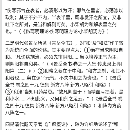
“伤寒邪气在表者，必渍形以为汗；邪气在里者，必荡涤以
取利；其于不外不内，半表半里，既非发汗之所宜，又非
吐下之所对，是当和解则可矣。小柴胡为和解表里之剂
也。”（《伤寒明理论·伤寒明理方论·小柴胡汤方》）
三是明代张景岳所著《景岳全书》，对“和”及“和法”作了较
为系统而全面的论述。其主要观点为：①治疗当求阴阳自
和。“凡诊病施治，必须先审阴阳……当以培养正气为主，
则阴阳将自和矣。”（《景岳全书·卷之一人集·传忠录上·阴
阳篇（二）》）②和略之要在于中和。“和方之制，和其不
和者也……务在调平元气，不失中和之为贵也。”（《景岳
全书·卷之四十九·德集·新方八阵·新方八略引·和略》）
③“和法”当知用药禁忌。“故凡阴虚于下而精血亏损者，忌
利小水……不知此义，又何和剂之足云。”（《景岳全书·卷
之四十九·德集·新方八阵·新方八略引·和略》）和阵为方药
八阵之一。
四是清代戴天章著《广瘟疫论》，较为详细地论述了“和