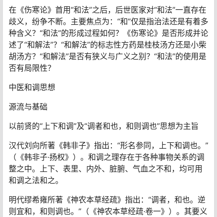
在《伤寒论》首用“和法”之后，后世医家对“和法”一直存在
歧义，纷争不断。主要焦点为：“和”仅是指治法还是有着多
种含义？“和法”的形成过程如何？《伤寒论》是否形成并论
述了“和解法”？“和解法”的标志性方药是桂枝汤方还是小柴
胡汤方？“和解法”是否有狭义与广义之别？“和法”的使用是
否有局限性？
中医和调思想
源流与基础
以前贤的“上下和调”及“调者和也，和则调也”思想为主旨
汉代刘向所著《韩非子》指出：“形名参同，上下和调也。”
（《韩非子·扬权》）。和调之理存在于各种事物关系的调
整之中。上下、表里、内外、脏腑、气血之不和，均可用
和调之法和之。
明代缪希雍所著《神农本草经疏》指出：“调者，和也。逆
则宜和，和则调也。”（《神农本草经疏·卷一》）。其要义