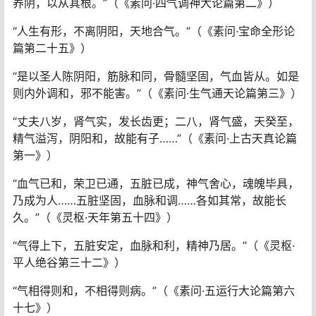
养阴，以从其根。”（《素问·四气调神大论篇第二》）
“人生有形，不离阴阳，天地合气。”（《素问·宝命全形论
篇第二十五》）
“是以圣人陈阴阳，筋脉和同，骨髓坚固，气血皆从。如是
则内外调和，邪不能害。”（《素问·生气通天论篇第三》）
“丈夫八岁，肾气实，发长齿更；二八，肾气盛，天癸至，
精气溢泻，阴阳和，故能有子……”（《素问·上古天真论篇
第一》）
“血气已和，荣卫已通，五脏已成，神气舍心，魂魄毕具，
乃成为人……五脏坚固，血脉和调……各如其常，故能长
久。”（《灵枢·天年第五十四》）
“气得上下，五脏安定，血脉和利，精神乃居。”（《灵枢·
平人绝谷第三十二》）
“气相得则和，不相得则病。”（《素问·五运行大论篇第六
十七》）