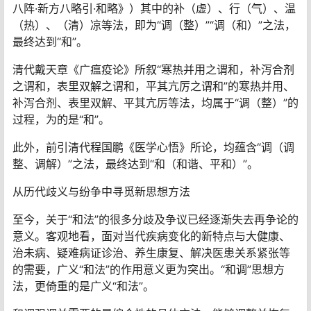
八阵·新方八略引·和略》）其中的补（虚）、行（气）、温
（热）、（清）凉等法，即为“调（整）”“调（和）”之法，
最终达到“和”。
清代戴天章《广瘟疫论》所叙“寒热并用之谓和，补泻合剂
之谓和，表里双解之谓和，平其亢厉之谓和”的寒热并用、
补泻合剂、表里双解、平其亢厉等法，均属于“调（整）”的
过程，为的是“和”。
此外，前引清代程国鹏《医学心悟》所论，均蕴含“调（调
整、调解）”之法，最终达到“和（和谐、平和）”。
从历代歧义与纷争中寻觅新思想方法
至今，关于“和法”的很多分歧及争议已经逐渐失去再争论的
意义。客观地看，面对当代疾病变化的新特点与大健康、
治未病、疑难病证诊治、养生康复、解决医患关系紧张等
的需要，广义“和法”的作用意义更为突出。“和调”思想方
法，更倚重的是广义“和法”。