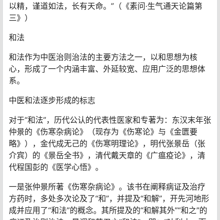
以精，谨道如法，长有天命。”（《素问·生气通天论篇第
三》）
和法
和法作为中医治则治法的主要方法之一，以和思想为核
心，形成了一个内涵丰富、外延较宽、应用广泛的思想体
系。
中医和法逐步形成的标志
对于“和法”，历代公认的代表性医家和专著为：东汉末年张
仲景的《伤寒杂病论》（现存为《伤寒论》与《金匮要
略》），金代成无己的《伤寒明理论》，明代张景岳（张
介宾）的《景岳全书》，清代戴天章的《广瘟疫论》，清
代程国彭的《医学心悟》。
一是张仲景所著《伤寒杂病论》。该书在阐释病证及治疗
方药时，多处多次论及了“和”，并提及“和解”，开先河地形
成并应用了“和法”的概念。其所提及的“和解其外”“和之”的