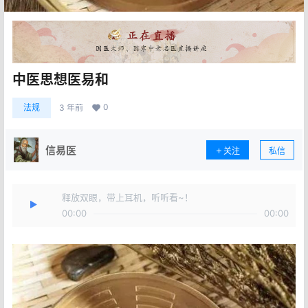
中医思想医易和
0
法规
3 年前
信易医
关注
私信
释放双眼，带上耳机，听听看~！
00:00
00:00