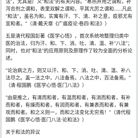
法”，尤其是广义“和法”的有关内容。“寒热并用之谓和，补
泻合剂之谓和，表里双解之谓和，平其亢厉之谓和……凡此
“和法”，虽名为和，实寓有汗、下、清、补之意，疫邪尤有
宜和者。”（清·戴天章《广瘟疫论·卷四·和法》）
五是清代程国彭著《医学心悟》，首次系统地整理归类中
医的治法，归为汗、和、下、消、吐、清、温、补“八法”；
同时，也对“和法”的应用原则及原理作了较为全面的分析论
述。
“论治病之方，则又以汗、和、下、消、吐、清、温、补八
法尽之。盖一法之中，八法备焉，八法之中，百法备焉。”
（清·程国鹏《医学心悟·医门八法》）
“由是推之，有清而和者，有温而和者，有消而和者，有补
而和者，有燥而和者，有润而和者，有兼表而和者，有兼
攻而和者。和之义则一，而和之法变化无穷焉！”（清代程
国鹏《医学心悟·医门八法·论和法》）
关于和法的异议