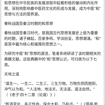
和思想在中华民族的发展进程中起着积极的催动和内化作
用，深刻地影响着中医药文化的形成与发展，成为中医“和”
思想与方法的营养源。
春秋战国至秦汉时期的和思想
春秋战国至秦汉时代，是我国古代思想发展史上极为重要
的时期，诸子蜂起，百家争鸣，学派纷呈，思想潮涌。“和”
是其中最为核心和璀璨的思想之一。
为研究中医“和”思想的源流，笔者系统研读了该时期相关的
典籍文献。这些典籍中的“和”思想认识，可归类为以下七
类。
天地之道
“道生一，一生二，二生三，三生万物。万物负阴而抱阳，
冲气以为和。”“人法地，地法天，天法道，道法自然。”
（《老子·四十二章（论道）》）
“乾道变化，各正性命。保合大和，乃利贞。”（《周易·乾