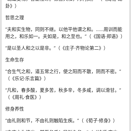
卦》）
哲思之理
“夫和实生物，同则不继。以他平他谓之和。……周训而能
用之，和乐如一。夫如是，和之至也。”（《国语·郑语》）
“是以圣人和之以是非。”（《庄子·齐物论第二》）
生命生存
“合生气之和，道五常之行，使之阳而不散，阴而不密。”
（《乐记·乐言篇》）
“凡和，春多酸，夏多苦，秋多辛，冬多咸，调以滑甘。”
（《周礼·食医》）
修身养性
“由礼则和节，不由礼则触陷生疾。”（《荀子·修身》）