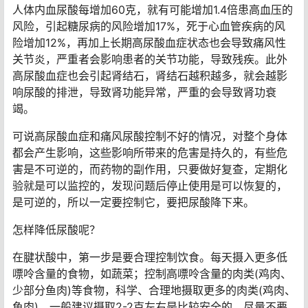
人体内血尿酸每增加60克，就有可能增加1.4倍患高血压的
风险，引起糖尿病的风险增加17%，死于心血管疾病的风
险增加12%，再加上长期高尿酸血症状态也会导致痛风性
关节炎，严重者会影响患者的关节功能，导致残疾。此外
高尿酸血症也会引起肾结石，肾结石越积越多，就会越影
响尿酸的排泄，导致肾功能异常，严重的会导致肾功衰
竭。
可说高尿酸血症和痛风尿酸控制不好的情况，对整个身体
都会产生影响，这些影响所带来的危害是持久的，有些危
害是不可逆的，而药物的副作用，只要做好复查，定期化
验就是可以监控的，发现问题后停止使用是可以恢复的，
是可逆的，所以一定要控制它，要把尿酸降下来。
怎样降低尿酸呢？
在腱状酸中，第一步是要合理控制饮食。每天摄入更多低
嘌呤含量的食物，如蔬菜；控制高嘌呤含量的肉类(鸡肉、
少部分鱼肉)等食物，科学、合理地摄取更多的肉类(鸡肉、
鱼肉)，一般建议摄取2-2克左右是比较安全的，尽量不要