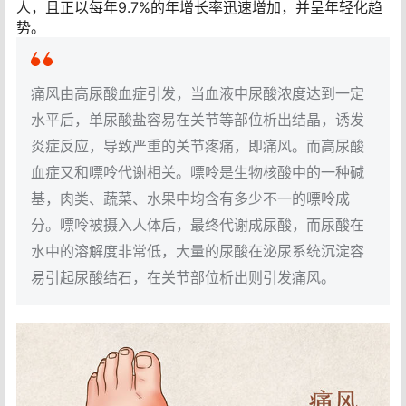
人，且正以每年9.7%的年增长率迅速增加，并呈年轻化趋
势。
痛风由
高尿酸血症
引发，当血液中尿酸浓度达到一定
水平后，单尿酸盐容易在关节等部位析出结晶，诱发
炎症反应，导致严重的关节疼痛，即痛风。而高尿酸
血症又和
嘌呤代谢
相关。嘌呤是生物核酸中的一种碱
基，肉类、蔬菜、水果中均含有多少不一的嘌呤成
分。嘌呤被摄入人体后，最终代谢成尿酸，而尿酸在
水中的溶解度非常低，
大量的尿酸在泌尿系统沉淀容
易引起尿酸结石，在关节部位析出则引发痛风。