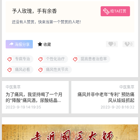
予人玫瑰，手有余香
给TA打赏
还没有人赞赏，快来当第一个赞赏的人吧！
0
0
海报分享
收藏
专病专治
个性化治疗
提高患者治愈率
痛风必看
痛风性关节炎
中医集萃
中医集萃
为了痛风，我坚持喝了一个月
痛风并非中老年“专利” 预防痛
的"降酸"痛风酒，尿酸结晶也
风从娃娃抓起
溶掉了
2023-9-19 14:19:35
2023-9-20 8:16:32