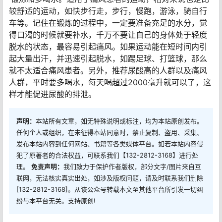
较舒适的运动，如快步行走，步行，慢跑，游泳，骑自行
车等。记住在锻炼的过程中，一定要准备充足的水分，觉
得口渴的时候就要补水，千万不要让自己的身体处于轻度
脱水的状态，最容易引起痛风。如果运动能在短时间内引
起大量出汗，并迅速引起脱水，如踢足球、打篮球，那么
就不太适合痛风患者。另外，推荐尿酸高的人群以及痛风
人群，平时要多喝水，每天喝超过2000毫升就可以了，这
样才能促进尿酸的排泄。
声明：
本站所有文章，如无特殊说明或标注，均为本站原创发布。
任何个人或组织，在未征得本站同意时，禁止复制、盗用、采集、
发布本站内容到任何网站、书籍等各类媒体平台。如若本站内容侵
犯了原著者的合法权益，可联系我们【132-2812-3168】进行处
理。
免责声明：
我们致力于保护作者版权，部分文字/图片来自互
联网，无法核实真实出处，如涉及版权问题，请及时联系我们删除
[132-2812-3168]。从该公众号转载本文至其他平台所引发一切纠
纷与本平台无关。支持原创!