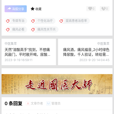
纷与本平台无关。支持原创!
予人玫瑰，手有余香
给TA打赏
还没有人赞赏，快来当第一个赞赏的人吧！
0
0
海报分享
收藏
专病专治
个性化治疗
提高患者治愈率
痛风必看
痛风性关节炎
中医集萃
中医集萃
天然“溶酸高手”找到，不想痛
痛风酒，痛风福音_2小时绿色
风敲门，平时敞开喝，尿酸悄
降尿酸，千人验证，转给需要
悄降，痛风喝没了！
的人！
2023-9-19 16:59:11
2023-9-20 14:04:45