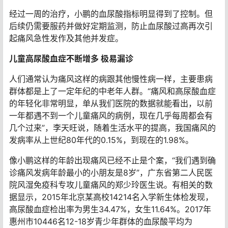
经过一周的治疗，小鹏的血尿酸指标明显得到了控制。但
后续仍需要服药并做好定期监测，防止血尿酸过高再次引
起痛风急性发作及其他并发症。
儿童高尿酸血症不断增多 极易漏诊
人们通常认为痛风这样的病跟其他慢性病一样，主要患病
群体都是上了一定年纪的中老年人群。“痛风和高尿酸血症
的年轻化非常明显，单从我们医院的数据就能看出，以前
一年都遇不到一个儿童痛风的病例，现在几乎每周都会有
几个过来”，李天旺说，随着生活水平的提高，我国痛风的
发病率从上世纪80年代的0.15%，到现在的1.98%。
像小鹏这样的年龄出现痛风已经不止是个案，“我们遇到确
诊痛风发病年龄最小的小朋友是8岁”，广东省第二人民医
院风湿免疫科专攻儿童痛风的郑少玲医生说。有相关的数
据显示，2015年北京某高校14214名入学新生体检发现，
高尿酸血症检出率为男生34.47%，女生11.64%。2017年
惠州市10446名12-18岁青少年群体的血尿酸平均为