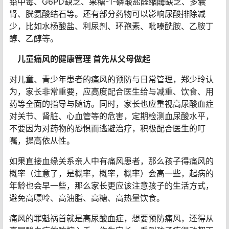
基因的检测。
NO5. 继发于其他疾病或药物
儿童常见继发高尿酸血症的疾病有：慢性肾病、家族性幼
年高尿酸血症肾病、糖原累积症、肿瘤溶解综合征、青紫
型先天性心脏病、系统性红斑狼疮、遗传性果糖不耐受、
铅中毒、G6PD缺乏、果糖-1-磷酸盐醛缩酶缺乏、多囊
肾、胱氨酸结石等。还有部分药物可以影响尿酸排除减
少，比如水杨酸盐、利尿剂、环孢素、吡嗪酰胺、乙胺丁
醇、乙醇等。
儿童痛风的健康管理 首先从父母做起
对儿童、青少年患者的痛风的预防与日常管理，郑少玲认
为，家长非常重要，应高度配合医生给与减重、饮食、用
药等全面的指导与随访。同时，家长也应重视高尿酸血症
对关节、肾脏、心血管等的危害，定期检测血尿酸水平，
不要因为对药物的恐惧而逃避治疗，积极配合医生的叮
嘱，提高依从性。