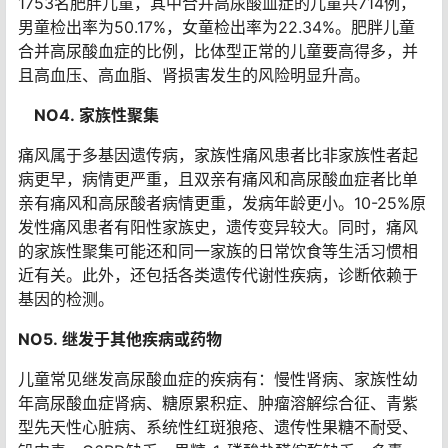
NO3.
肥胖
除了高嘌呤食物以外，儿童天生偏好甜食，比如糖果零
食、巧克力、冰激凌等，孩子一看到就两眼放光。家长如
果没有给予适当的约束，随之而来的就是肥胖问题。北京
18所中小学校体检，受检儿童年龄介于6-17岁，共筛查出
1753名肥胖儿童，其中合并高尿酸血症的儿童共714例，
男童检出率为50.17%，女童检出率为22.34%。肥胖儿童
合并高尿酸血症的比例，比体型正常的儿童要高得多，并
且高血压、高血脂、肾损害发生的风险明显升高。
NO4. 家族性聚集
痛风属于多基因遗传病，家族性痛风患者比非家族性者起
病更早，病情更严重，且双亲有痛风和高尿酸血症者比单
亲有痛风和高尿酸者病情更重，发病年龄更小。10-25%原
发性痛风患者有阳性家族史，遗传变异较大。同时，痛风
的家族性聚集可能还和同一家族的日常饮食等生活习惯相
近有关。此外，还包括各类遗传代谢性疾病，诊断依赖于