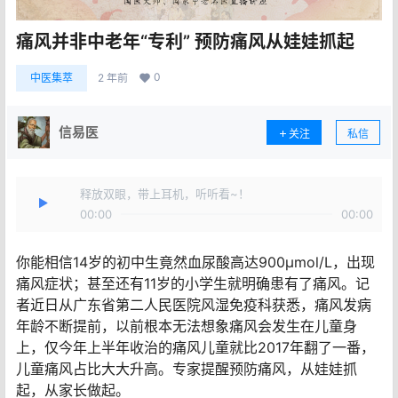
痛风并非中老年“专利” 预防痛风从娃娃抓起
0
中医集萃
2 年前
信易医
关注
私信
释放双眼，带上耳机，听听看~！
00:00
00:00
你能相信14岁的初中生竟然血尿酸高达900μmol/L，出现
痛风症状；甚至还有11岁的小学生就明确患有了痛风。记
者近日从广东省第二人民医院风湿免疫科获悉，痛风发病
年龄不断提前，以前根本无法想象痛风会发生在儿童身
上，仅今年上半年收治的痛风儿童就比2017年翻了一番，
儿童痛风占比大大升高。专家提醒预防痛风，从娃娃抓
起，从家长做起。