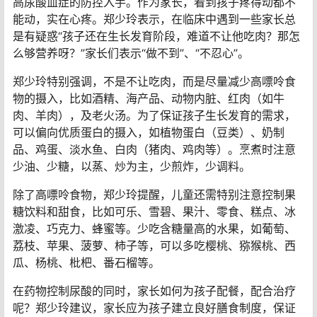
如果直接血缘关系亲人中有痛风患者，那么孩子得痛风的
概率（注意了，是概率，概率，概率）会高一些，起病的
年龄也会早一些，那么家长更应该注意孩子的生活方式，
避免高嘌呤、高油脂、高糖、高热量饮食。
痛风的罪魁祸首就是高尿酸血症，想要预防痛风，还得从
高尿酸血症的防控入手。作为家长，看到孩子疼得动都不
能动，实在心疼。郑少玲表示，在临床中遇到一些家长总
是有疑惑“孩子还在生长发育阶段，难道不让他吃肉？那怎
么够营养呀？”家长们表示“做不到”、“不忍心”。
郑少玲特别强调，不是不让吃肉，而是尽量减少高嘌呤食
物的摄入，比如酒精、海产品、动物内脏、红肉（如牛
肉、羊肉），及老火汤。为了保证孩子生长发育的需求，
可以偏向优质蛋白的摄入，如植物蛋白（豆类）、奶制
品、鸡蛋、淡水鱼、白肉（猪肉、鸡肉等）。烹煮时注意
少油、少糖，以蒸、炒为主，少煎炸，少调料。
除了高嘌呤食物，郑少玲提醒，儿童还需特别注意控制果