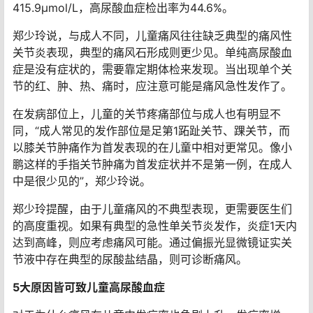
415.9μmol/L，高尿酸血症检出率为44.6%。
郑少玲说，与成人不同，儿童痛风往往缺乏典型的痛风性
关节炎表现，典型的痛风石形成则更少见。单纯高尿酸血
症是没有症状的，需要靠定期体检来发现。当出现单个关
节的红、肿、热、痛时，应注意可能是痛风急性发作了。
在发病部位上，儿童的关节疼痛部位与成人也有明显不
同，“成人常见的发作部位是足第1跖趾关节、踝关节，而
以膝关节肿痛作为首发表现的在儿童中相对更常见。像小
鹏这样的手指关节肿痛为首发症状并不是第一例，在成人
中是很少见的”，郑少玲说。
郑少玲提醒，由于儿童痛风的不典型表现，更需要医生们
的高度重视。如果有典型的急性单关节炎发作，炎症1天内
达到高峰，则应考虑痛风可能。通过偏振光显微镜证实关
节液中存在典型的尿酸盐结晶，则可诊断痛风。
5大原因皆可致儿童高尿酸血症