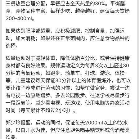
糖饮料和甜食，比如可乐、雪碧、果汁、零食、糕点、冰
激凌、巧克力、蜂蜜等。少吃含糖量高的水果，如葡萄、
荔枝、苹果、菠萝、柿子等，可以多吃樱桃、猕猴桃、西
瓜、杨桃、枇杷、番石榴等。
在药物控制尿酸的同时，家长如何为孩子配餐，配合治疗
呢？郑少玲建议，家长应为孩子建立良好膳食制度，保证
三餐热量合理分配，早餐应占全天热量的30%。平衡膳
食，食物品种丰富，每样少吃，越杂越好，建议每天饮奶
300-400ml。
如果达到肥胖或超重，应积极减肥，控制食量，加强运
动，加大消耗；如果还在正常范围内，应注意食物品种的
选择。
适量运动对于减轻体重，降低体脂百分比，或者保持健康
身材都有良好效果。规律运动定义为每周3次以上超过30
分钟的有氧运动，如跑步、骑单车、打球、游泳、体操
等。儿童建议每天保证30分钟以上的体育锻炼外，也可以
要让孩子养成进行劳动的习惯，如帮忙做家务、尝试一边