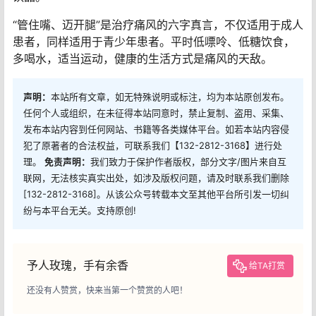
看电视一边原地踏步、多去公园散步、往返学校尽量步行
一段距离等。减少看电视、玩游戏、使用电脑等静态活动
时间（每天累计不超过2小时）。
郑少玲提醒，运动的同时，保证每天2000ml以上的饮水
量，以白开水为佳，但应注意避免喝果糖饮料或含酒精类
饮品。
“管住嘴、迈开腿”是治疗痛风的六字真言，不仅适用于成人
患者，同样适用于青少年患者。平时低嘌呤、低糖饮食，
多喝水，适当运动，健康的生活方式是痛风的天敌。
声明：
本站所有文章，如无特殊说明或标注，均为本站原创发布。
任何个人或组织，在未征得本站同意时，禁止复制、盗用、采集、
发布本站内容到任何网站、书籍等各类媒体平台。如若本站内容侵
犯了原著者的合法权益，可联系我们【132-2812-3168】进行处
理。
免责声明：
我们致力于保护作者版权，部分文字/图片来自互
联网，无法核实真实出处，如涉及版权问题，请及时联系我们删除
[132-2812-3168]。从该公众号转载本文至其他平台所引发一切纠