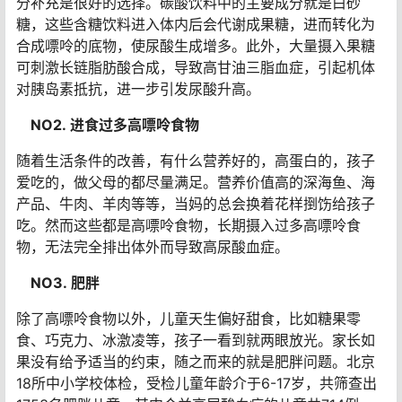
NO1.长期饮用高糖饮料
需要家长格外关注的是，很多孩子喜欢喝碳酸饮料或者功
能性饮料，甚至常常以饮料代替水。不仅孩子喜欢，甚至
很多家长也认为里面含有维生素、电解质，作为运动后水
分补充是很好的选择。碳酸饮料中的主要成分就是白砂
糖，这些含糖饮料进入体内后会代谢成果糖，进而转化为
合成嘌呤的底物，使尿酸生成增多。此外，大量摄入果糖
可刺激长链脂肪酸合成，导致高甘油三脂血症，引起机体
对胰岛素抵抗，进一步引发尿酸升高。
NO2. 进食过多高嘌呤食物
随着生活条件的改善，有什么营养好的，高蛋白的，孩子
爱吃的，做父母的都尽量满足。营养价值高的深海鱼、海
产品、牛肉、羊肉等等，当妈的总会换着花样捯饬给孩子
吃。然而这些都是高嘌呤食物，长期摄入过多高嘌呤食
物，无法完全排出体外而导致高尿酸血症。