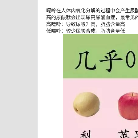
嘌呤在人体内氧化分解的过程中会产生尿
高的尿酸就会出现尿高尿酸血症，最常见
高嘌呤：导致尿酸升高，脂肪含量高
低嘌呤：较少尿酸合成，脂肪含量低