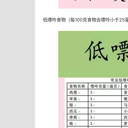
低嘌呤食物（每100克食物含嘌呤小于25