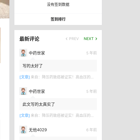
没有签到数据
签到排行
最新评论
PREV
NEXT
中药世家
5 年前
写的太好了
[文章]
来自：
降压药致癌被证实！高血压的百年骗局何时终结？
中药世家
5 年前
此文写的太真实了
[文章]
来自：
降压药致癌被证实！高血压的百年骗局何时终结？
无他4029
6 年前