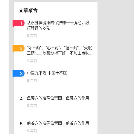
文章聚合
1
认识身体健康的保护神——脾经，敲
打脾经的妙法
5 年前
2
“颈三药”、​“心三药”、“湿三药”、“失眠
三药”……炒菜炒得再好，不加上点味
精味道就是不一样
5 年前
3
中医九不治,中医十不医
5 年前
4
鱼腰穴的准确位置图，鱼腰穴的作用
5 年前
5
前谷穴的准确位置图，前谷穴的作用
5 年前