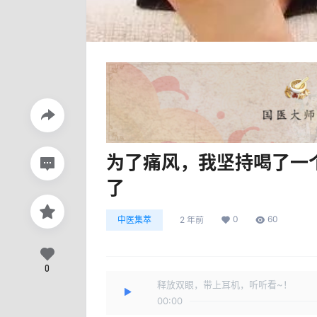
为了痛风，我坚持喝了一
了
0
60
中医集萃
2 年前
0
释放双眼，带上耳机，听听看~！
00:00