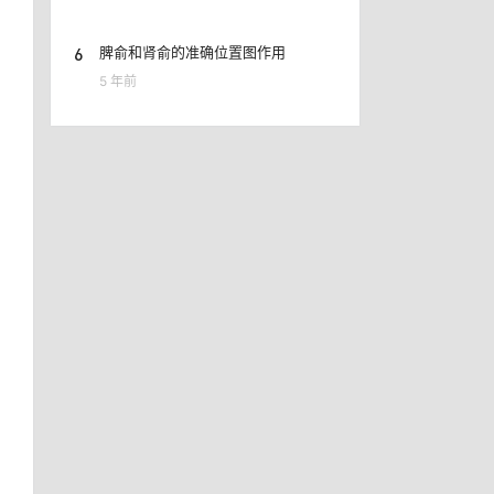
6
脾俞和肾俞的准确位置图作用
5 年前