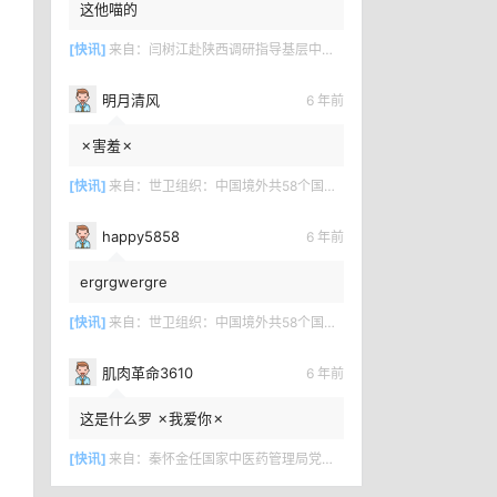
这他喵的
[快讯]
来自：
闫树江赴陕西调研指导基层中医药工作
明月清风
6 年前
✗害羞✗
[快讯]
来自：
世卫组织：中国境外共58个国家确诊新冠肺炎7169例
happy5858
6 年前
ergrgwergre
[快讯]
来自：
世卫组织：中国境外共58个国家确诊新冠肺炎7169例
肌肉革命3610
6 年前
这是什么罗 ✗我爱你✗
[快讯]
来自：
秦怀金任国家中医药管理局党组成员、副局长