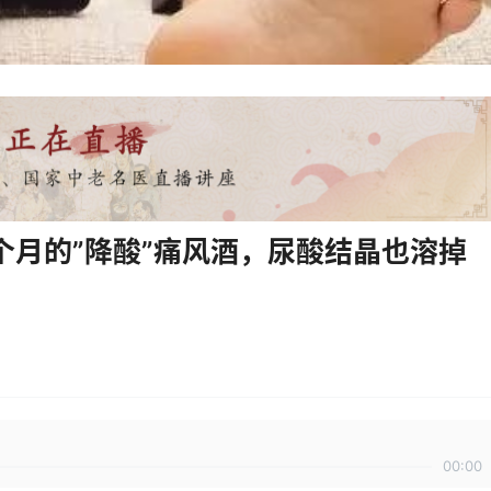
个月的”降酸”痛风酒，尿酸结晶也溶掉
00:00