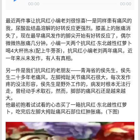
00:00
00:00
最近两件事让抗风红小编老刘很惊喜!一是同样患有痛风的
我，尿酸盐结晶溶解的好转反应更强烈。膝盖上的胀痛消
失了，现在最早痛风发作的脚尖开始有好转反应了，偶尔
微微热胀痛几分钟。小编一天两个抗风红·东北雌性红萝卜
喝4大杯热水(配上牛蒡茶)，抗风红小编老刘两年痛风，近
一年来从未发作，有人有真相。
另一件是我们抗风红的老朋友——青海省的侯先生，侯先
生二十多年老痛风，左脚拇趾关节痛风石很大，每次发作
疼的没法形容，侯先生是野外工作的，病发时根本无法行
走，曾经动手术取石，然而，脚部的痛风石还是越来越
大。
他最初抱着试试看的心态买了一箱抗风红·东北雌性红萝
卜，吃完后左脚大拇趾痛风石部位红肿胀痛。(下图)