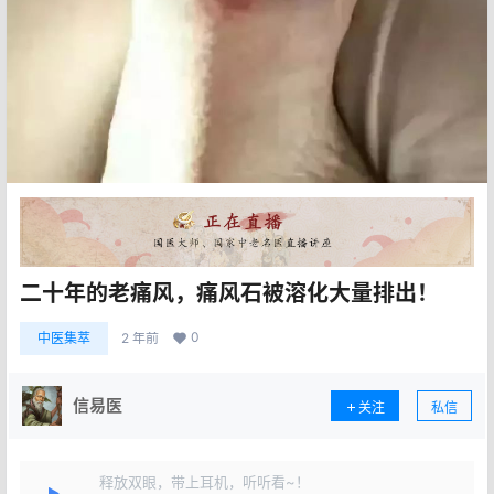
二十年的老痛风，痛风石被溶化大量排出！
0
中医集萃
2 年前
信易医
关注
私信
释放双眼，带上耳机，听听看~！