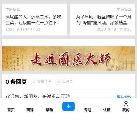
中医集萃
中医集萃
高尿酸的人，远离二水，多吃
为了痛风，我坚持喝了一个月
三菜，让尿酸一点一点往下
的"降酸"痛风酒，尿酸结晶也
降！
溶掉了
2023-9-19 14:17:53
2023-9-19 14:19:35
0 条回复
文章作者
管理员
A
M
欢迎您，新朋友，感谢参与互动！
确认修改
首页
商铺
帮助
专题
认证
我的