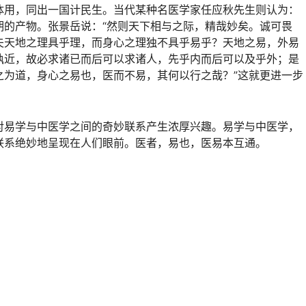
体用，同出一国计民生。当代某种名医学家任应秋先生则认为：
期的产物。张景岳说：“然则天下相与之际，精哉妙矣。诚可畏
夫天地之理具乎理，而身心之理独不具乎易乎？天地之易，外易
孰近，故必求诸已而后可以求诸人，先乎内而后可以及乎外；是
之为道，身心之易也，医而不易，其何以行之哉？”这就更进一步
对易学与中医学之间的奇妙联系产生浓厚兴趣。易学与中医学，
联系绝妙地呈现在人们眼前。医者，易也，医易本互通。