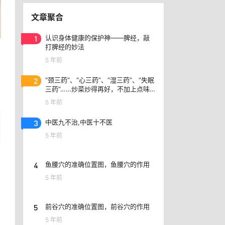
文章聚合
1
认识身体健康的保护神——脾经，敲
打脾经的妙法
5 年前
2
“颈三药”、​“心三药”、“湿三药”、“失眠
三药”……炒菜炒得再好，不加上点味
精味道就是不一样
5 年前
3
中医九不治,中医十不医
5 年前
4
鱼腰穴的准确位置图，鱼腰穴的作用
5 年前
5
前谷穴的准确位置图，前谷穴的作用
5 年前