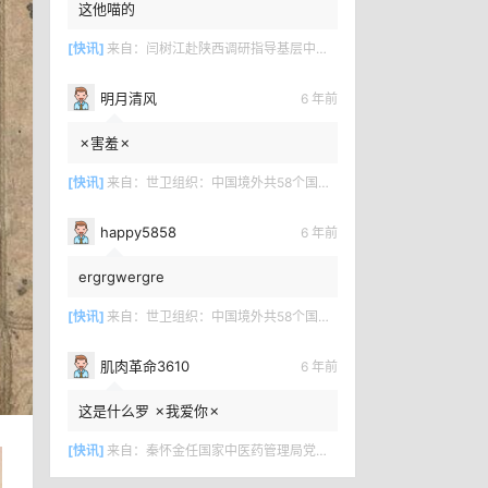
这他喵的
[快讯]
来自：
闫树江赴陕西调研指导基层中医药工作
明月清风
6 年前
✗害羞✗
[快讯]
来自：
世卫组织：中国境外共58个国家确诊新冠肺炎7169例
happy5858
6 年前
ergrgwergre
[快讯]
来自：
世卫组织：中国境外共58个国家确诊新冠肺炎7169例
肌肉革命3610
6 年前
这是什么罗 ✗我爱你✗
[快讯]
来自：
秦怀金任国家中医药管理局党组成员、副局长