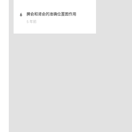
6
脾俞和肾俞的准确位置图作用
5 年前