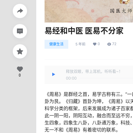
易经和中医 医易不分家
0
72
健康生活
5 年前
释放双眼，带上耳机，听听看~！
0
00:00
《周易》是群经之首，易学古称有三。“
卦为艮。《归藏》首卦为坤，《周易》以
科学分类的框架，后来发展成为诸子百家
此一阴一阳，阴阳互动，融合而至远不穷
生四象，四象生八卦，八卦通万象，科技
无一不和《周易》有着密切的联系。