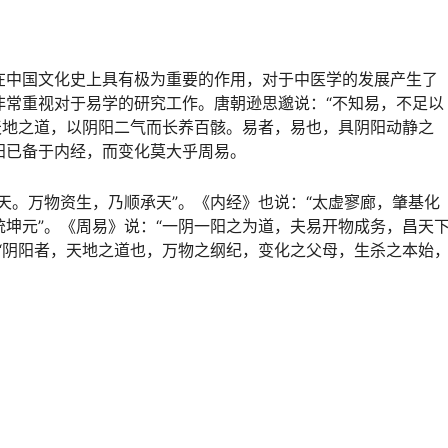
在中国文化史上具有极为重要的作用，对于中医学的发展产生了
非常重视对于易学的研究工作。唐朝逊思邈说：“不知易，不足以
天地之道，以阴阳二气而长养百骸。易者，易也，具阴阳动静之
阳已备于内经，而变化莫大乎周易。
天。万物资生，乃顺承天”。《内经》也说：“太虚寥廊，肇基化
坤元”。《周易》说：“一阴一阳之为道，夫易开物成务，昌天
“阴阳者，天地之道也，万物之纲纪，变化之父母，生杀之本始