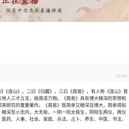
00:00
一曰《连山》，二曰《归藏》，三曰《周易》，有人称《连山》首
天地人三才立言，故周适万物。《周易》具有博大精深的思想和
都来研究的重要著作。《周易》既简单又精深且博大，简单得如
，精深至小无内，大无极，一阴一阳太极生，阴阳生两仪，两仪
、医药、人事、社会、家庭、兵法、占卜、养生、中医、书法，