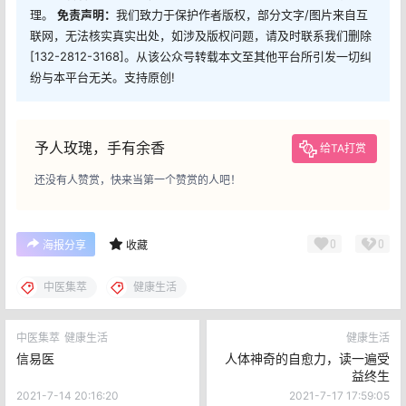
理。
免责声明：
我们致力于保护作者版权，部分文字/图片来自互
联网，无法核实真实出处，如涉及版权问题，请及时联系我们删除
[132-2812-3168]。从该公众号转载本文至其他平台所引发一切纠
纷与本平台无关。支持原创!
予人玫瑰，手有余香
给TA打赏
还没有人赞赏，快来当第一个赞赏的人吧！
0
0
海报分享
收藏
中医集萃
健康生活
中医集萃
健康生活
健康生活
信易医
人体神奇的自愈力，读一遍受
益终生
2021-7-14 20:16:20
2021-7-17 17:59:05