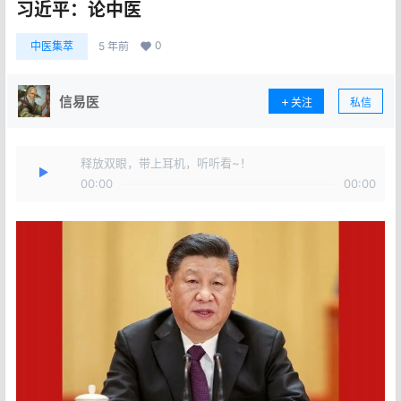
习近平：论中医
0
中医集萃
5 年前
信易医
关注
私信
释放双眼，带上耳机，听听看~！
00:00
00:00