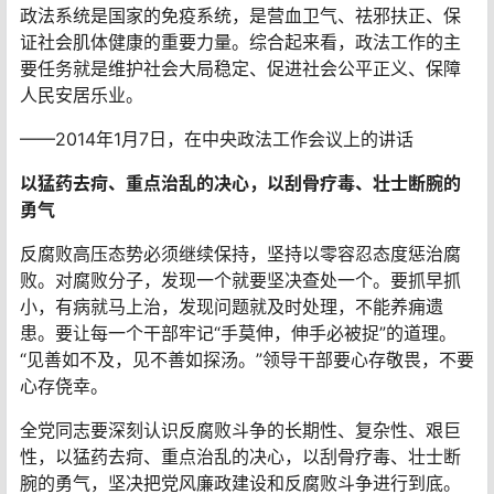
政法系统是国家的免疫系统，是营血卫气、祛邪扶正、保
证社会肌体健康的重要力量。综合起来看，政法工作的主
要任务就是维护社会大局稳定、促进社会公平正义、保障
人民安居乐业。
——2014年1月7日，在中央政法工作会议上的讲话
以猛药去疴、重点治乱的决心，以刮骨疗毒、壮士断腕的
勇气
反腐败高压态势必须继续保持，坚持以零容忍态度惩治腐
败。对腐败分子，发现一个就要坚决查处一个。要抓早抓
小，有病就马上治，发现问题就及时处理，不能养痈遗
患。要让每一个干部牢记“手莫伸，伸手必被捉”的道理。
“见善如不及，见不善如探汤。”领导干部要心存敬畏，不要
心存侥幸。
全党同志要深刻认识反腐败斗争的长期性、复杂性、艰巨
性，以猛药去疴、重点治乱的决心，以刮骨疗毒、壮士断
腕的勇气，坚决把党风廉政建设和反腐败斗争进行到底。