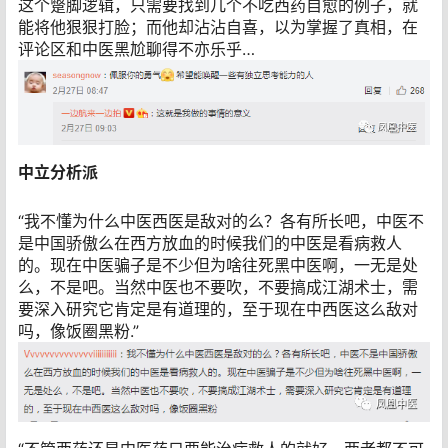
这个蹩脚逻辑，只需要找到几个不吃西药自愈的例子，就
能将他狠狠打脸；而他却沾沾自喜，以为掌握了真相，在
评论区和中医黑尬聊得不亦乐乎…
中立分析派
“我不懂为什么中医西医是敌对的么？各有所长吧，中医不
是中国骄傲么在西方放血的时候我们的中医是看病救人
的。现在中医骗子是不少但为啥往死黑中医啊，一无是处
么，不是吧。当然中医也不要吹，不要搞成江湖术士，需
要深入研究它肯定是有道理的，至于现在中西医这么敌对
吗，像饭圈黑粉.”