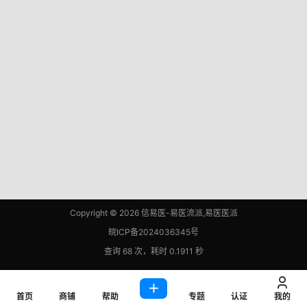
Copyright © 2026
信易医-易医流派,易医医派
皖ICP备2024036345号
查询 68 次，耗时 0.1911 秒
首页
商铺
帮助
专题
认证
我的