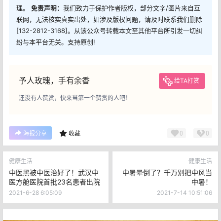
理。
免责声明：
我们致力于保护作者版权，部分文字/图片来自互
联网，无法核实真实出处，如涉及版权问题，请及时联系我们删除
[132-2812-3168]。从该公众号转载本文至其他平台所引发一切纠
纷与本平台无关。支持原创!
予人玫瑰，手有余香
给TA打赏
还没有人赞赏，快来当第一个赞赏的人吧！
0
0
海报分享
收藏
健康生活
健康生活
中医黑被中医治好了！武汉中
中暑晕倒了？千万别把中风当
医方舱医院首批23名患者出院
中暑！
2021-6-28 6:05:09
2021-7-14 10:51:06