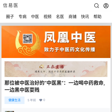
信易医
圈子
专病
中医
视频
名医
商铺
快讯
帮助
声
那位被中医治好的“中医黑”：一边喝中药救命,
一边黑中医耍贱
0
健康生活
5 年前