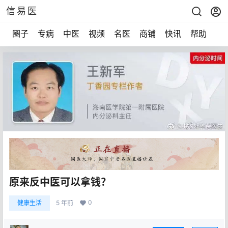
信易医
圈子
专病
中医
视频
名医
商铺
快讯
帮助
声
原来反中医可以拿钱？
0
健康生活
5 年前