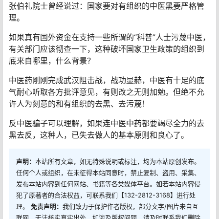
张伯礼院士曾经说过：国家要对有组织的中医黑要严格管
理。
如果真有国外资金在支持一些所谓的“科普”人士污蔑中医，
有关部门应该彻查一下，这种破坏国家卫生政策的组织到
底来自哪里，什么背景？
中医药刚刚完成武汉阻击战，战功显赫，中医有十足的底
气耐心听取各方批评意见，有则改之无则加勉。但绝不允
许人为刻意的和有组织的去黑、去污蔑！
反中医骗子可以理解，如果连中医中药都要竭尽全力的去
黑去反，这种人，已失去做人的基本原则和良心了。
声明：
本站所有文章，如无特殊说明或标注，均为本站原创发布。
任何个人或组织，在未征得本站同意时，禁止复制、盗用、采集、
发布本站内容到任何网站、书籍等各类媒体平台。如若本站内容侵
犯了原著者的合法权益，可联系我们【132-2812-3168】进行处
理。
免责声明：
我们致力于保护作者版权，部分文字/图片来自互
联网，无法核实真实出处，如涉及版权问题，请及时联系我们删除