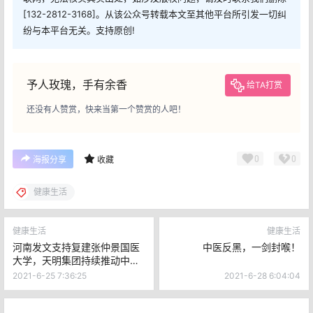
[132-2812-3168]。从该公众号转载本文至其他平台所引发一切纠
纷与本平台无关。支持原创!
予人玫瑰，手有余香
给TA打赏
还没有人赞赏，快来当第一个赞赏的人吧！
0
0
海报分享
收藏
健康生活
健康生活
健康生活
河南发文支持复建张仲景国医
中医反黑，一剑封喉！
大学，天明集团持续推动中医
药振兴
2021-6-25 7:36:25
2021-6-28 6:04:04