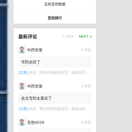
没有签到数据
签到排行
最新评论
PREV
NEXT
中药世家
5 年前
写的太好了
[文章]
来自：
降压药致癌被证实！高血压的百年骗局何时终结？
中药世家
5 年前
此文写的太真实了
[文章]
来自：
降压药致癌被证实！高血压的百年骗局何时终结？
无他4029
6 年前