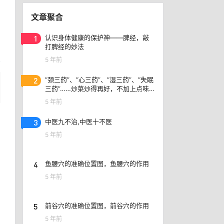
文章聚合
1
认识身体健康的保护神——脾经，敲
打脾经的妙法
5 年前
2
“颈三药”、​“心三药”、“湿三药”、“失眠
三药”……炒菜炒得再好，不加上点味
精味道就是不一样
5 年前
3
中医九不治,中医十不医
5 年前
4
鱼腰穴的准确位置图，鱼腰穴的作用
5 年前
5
前谷穴的准确位置图，前谷穴的作用
5 年前