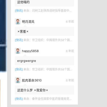
这他喵的
[快讯]
来自：
闫树江赴陕西调研指导基层中医药工作
明月清风
6 年前
✗害羞✗
[快讯]
来自：
世卫组织：中国境外共58个国家确诊新冠肺炎7169例
happy5858
6 年前
ergrgwergre
[快讯]
来自：
世卫组织：中国境外共58个国家确诊新冠肺炎7169例
肌肉革命3610
6 年前
这是什么罗 ✗我爱你✗
[快讯]
来自：
秦怀金任国家中医药管理局党组成员、副局长