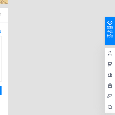
知
解锁
改
会员
权限