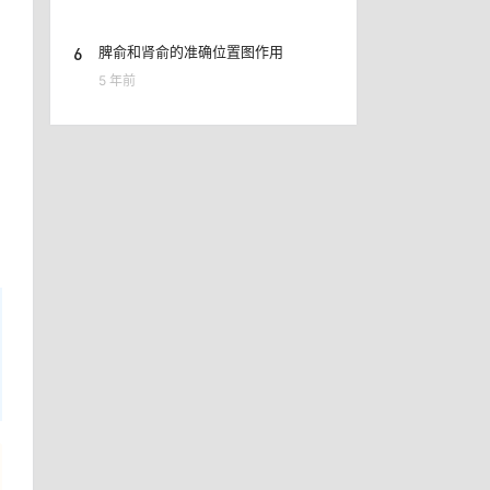
6
脾俞和肾俞的准确位置图作用
5 年前