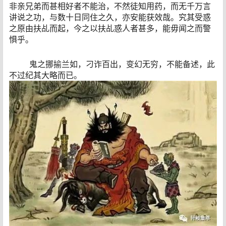
非亲兄弟而甚相好者不能治，不然徒知用药，而无千万言
讲说之功，与数十日同住之久，亦安能获效哉。究其受惑
之原由扶乩而起，今之以扶乩惑人者甚多，能毋闻之而警
惧乎。
鬼之挪揄兰如，刁诈百出，变幻无穷，不能备述，此
不过纪其大略而已。