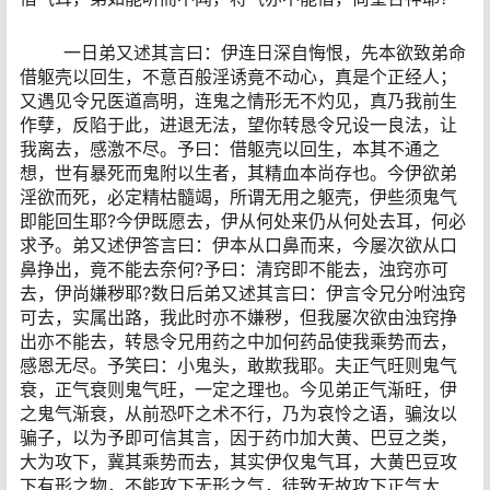
一日弟又述其言曰：伊连日深自悔恨，先本欲致弟命
借躯壳以回生，不意百般淫诱竟不动心，真是个正经人；
又遇见令兄医道高明，连鬼之情形无不灼见，真乃我前生
作孽，反陷于此，进退无法，望你转恳令兄设一良法，让
我离去，感激不尽。予曰：借躯壳以回生，本其不通之
想，世有暴死而鬼附以生者，其精血本尚存也。今伊欲弟
淫欲而死，必定精枯髓竭，所谓无用之躯壳，伊些须鬼气
即能回生耶?今伊既愿去，伊从何处来仍从何处去耳，何必
求予。弟又述伊答言曰：伊本从口鼻而来，今屡次欲从口
鼻挣出，竟不能去奈何?予曰：清窍即不能去，浊窍亦可
去，伊尚嫌秽耶?数日后弟又述其言曰：伊言令兄分咐浊窍
可去，实属出路，我此时亦不嫌秽，但我屡次欲由浊窍挣
出亦不能去，转恳令兄用药之中加何药品使我乘势而去，
感恩无尽。予笑曰：小鬼头，敢欺我耶。夫正气旺则鬼气
衰，正气衰则鬼气旺，一定之理也。今见弟正气渐旺，伊
之鬼气渐衰，从前恐吓之术不行，乃为哀怜之语，骗汝以
骗子，以为予即可信其言，因于药巾加大黄、巴豆之类，
大为攻下，冀其乘势而去，其实伊仅鬼气耳，大黄巴豆攻
下有形之物，不能攻下无形之气，徒致无故攻下正气大