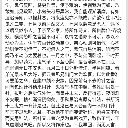
伤，鬼气复旺，将更作祟，使予难治，伊视我为何如，乃
敢如此见欺耶。小鬼头刁恶异常，我自能逐渐消磨，有如
凌迟碎剐，以报其恶，将来连鬼亦不能成，尚欲何往耶?此
鬼凡三变，七月以前居然文人，七月以后竟是恶人，遇予
以后又似小人。予亲至弟家，将所作诗文、所供牌位-齐烧
毁，嘱弟恐吓之言固不可听，哀怜之语亦不可听，总以不
动心为主。伊千方百计欲动弟心，弟心动则可借气，心不
动则伊不能借气，不能借人之气，鬼气自易消磨，听而不
闻乃不动心之要着也。一月之中，予与弟同卧起，不时开
导，加以药力，鬼气渐下不至心胸，语音渐飘不在耳底，
而眠则无日不安也。九月二十日外赴清江，半月回镇，看
弟光景未见大好，据云鬼见兄出门大为欢喜，以为此番准
可要弟之命，在腹中颇不安静，因兄前有不去将针之言，
闻有包姓针科请来用针，鬼将气拱在中腹，包姓即拱处一
针，拔针之后觉气外泄，而鬼并未去，反行得意，夜间渐
不安眠，精神渐觉恍惚矣。予默思治鬼原有针法，书所谓
十三鬼穴一齐针是也。但此鬼已与人合而为一不能用针，
前言不过恐吓之耳。不意弟不解而妄请针科，包姓又不解
而妄用针法，所针又非鬼穴反为鬼所戏弄，致伤正气，正
气虚则鬼气旺，所以又将作祟也。幸我早回，尚无大害，