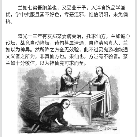
兰如七弟吾胞弟也，又受业于予，入泮食饩品学兼
优，学中拱服且素不好色，专恶淫邪，惟信阴阳，未免偏
执。
道光十三年有友郑某妻病莫治，托求仙方，兰如诚心
设坛，乩竟自动降坛，诗句甚属清通，自称清风真人，兰
如以为神异。然所降之方全无效验，此不过灵鬼游魂能通
文义者之所为，非真仙方也。果仙也，方岂有不验者。奈
兰如十分敬信，以为神仙竟可求而至。