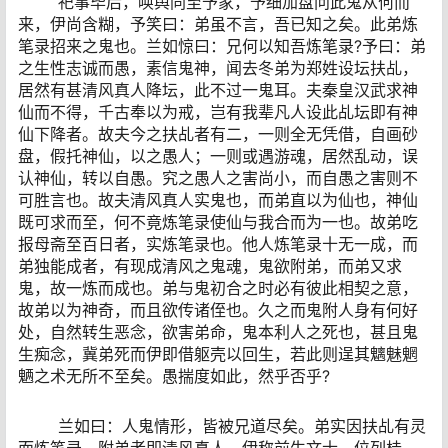
祀事毕后，唤舆同至予家，予细加盘问此鬼从何而
来，伊尚含糊，予笑曰：弟虽不言，吾已知之矣。此弟炼
笔录招来之鬼也。兰如惊曰：兄何以知吾炼笔录?予曰：弟
之生性志诚而愚，素信鬼神，闻去冬弟为郑姓设坛扶乩，
居然有甚清风真人降坛，此不过一鬼耳。夫秦皇汉武求神
仙而不得，千古奉以为戒，岂有我辈凡人设此乩坛即有神
仙下降者。故夫今之扶乩者有二，一则全无凭借，自画砂
盘，假托神仙，以之愚人；一则或遇游魂，居然乱动，误
认神仙，转以自愚。究之愚人之害尚小，而自愚之害则不
可胜言也。故夫清风真人实鬼也，而弟直以为仙也，神仙
既可求而至，何不竟炼笔录使仙与我合而为一也。故弟吃
报母斋至百日者，实炼笔录也。他人炼笔录十无一成，而
弟独能成者，有现成清风之鬼魂，鬼欲附弟，而弟又求
鬼，故一炼而成也。弟与鬼初合之时必有彼此相契之意，
故弟以为神奇，而且欲传诸侄也。久之而鬼附人身有何好
处，自然转生恶念，欲害弟命，鬼本利人之死也，甚且鬼
生痴念，冀弟死而伊即借躯壳以回生，若此则逞其魑魅魍
魉之术无所不至矣。愚揣度如此，然乎否乎?
兰如曰：人鬼情形，皆被兄道尽矣。弟实因扶乩有灵
而炼笔录，附弟者即清风真人，伊称前生文士，位列桂