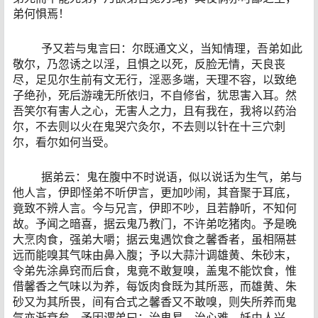
弟何惧焉！
予又若与鬼言曰：尔既通文义，当知情理，吾弟如此
敬尔，乃忽诱之以淫，且惧之以死，反脸无情，天良丧
尽，足见尔生前有文无行，淫恶多端，天理不容，以致绝
子绝孙，死后游魂无所依归，不自修省，犹思害入耳。然
吾笑尔有害人之心，无害人之力，且有我在，我将以药治
尔，不去则以火在鬼哭穴灸尔，不去则以针在十三穴刺
尔，看尔如何当受。
据弟云：鬼在腹中不时说语，似以说话为生气，弟与
他人言，伊即怪弟不听伊言，更加吵闹，其音聚于耳底，
竟致不辨人言。今与兄言，伊即不吵，且若静听，不知何
故。予闻之暗喜，据云鬼乃教门，不许弟吃猪肉。予是晚
大烹肉食，强弟大嚼；据云鬼遇饮食之馨香者，虽相隔甚
远而能嗅其气味由鼻入腹；予以大蒜汁调雄黄、朱砂末，
令弟先涂鼻窍而后食，鬼竟不敢复嗅，盖鬼不能饮食，惟
借馨香之气味以为养，每饭肉食既为其所恶，而雄黄、朱
砂又为其所畏，间有合式之馨香又不敢嗅，则失所养而鬼
气亦渐衰矣。予因谓弟曰：治鬼易，治心难，妖由人兴，