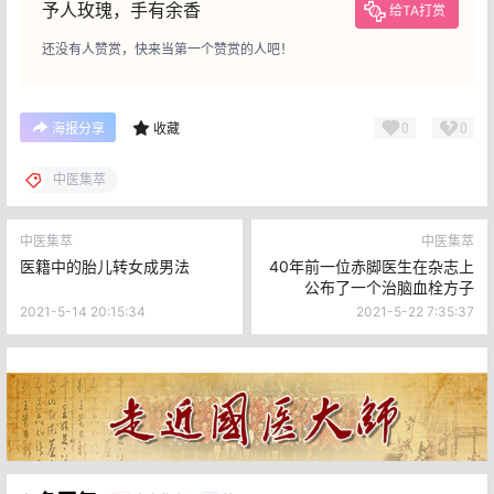
按：术有禁忌，慎为施用。
声明：
本站所有文章，如无特殊说明或标注，均为本站原创发布。
任何个人或组织，在未征得本站同意时，禁止复制、盗用、采集、
发布本站内容到任何网站、书籍等各类媒体平台。如若本站内容侵
犯了原著者的合法权益，可联系我们【132-2812-3168】进行处
理。
免责声明：
我们致力于保护作者版权，部分文字/图片来自互
联网，无法核实真实出处，如涉及版权问题，请及时联系我们删除
[132-2812-3168]。从该公众号转载本文至其他平台所引发一切纠
纷与本平台无关。支持原创!
予人玫瑰，手有余香
给TA打赏
还没有人赞赏，快来当第一个赞赏的人吧！