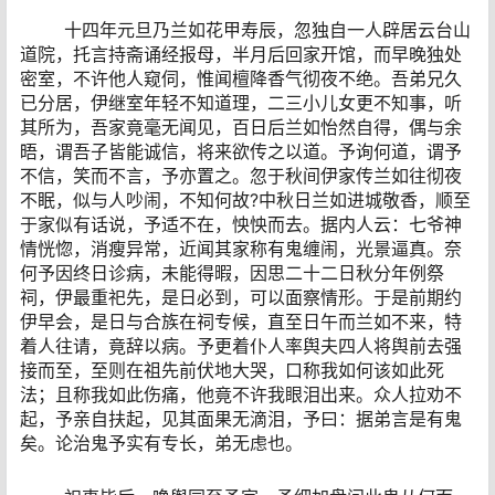
十四年元旦乃兰如花甲寿辰，忽独自一人辟居云台山
道院，托言持斋诵经报母，半月后回家开馆，而早晚独处
密室，不许他人窥伺，惟闻檀降香气彻夜不绝。吾弟兄久
已分居，伊继室年轻不知道理，二三小儿女更不知事，听
其所为，吾家竟毫无闻见，百日后兰如怡然自得，偶与余
晤，谓吾子皆能诚信，将来欲传之以道。予询何道，谓予
不信，笑而不言，予亦置之。忽于秋间伊家传兰如往彻夜
不眠，似与人吵闹，不知何故?中秋日兰如进城敬香，顺至
于家似有话说，予适不在，怏怏而去。据内人云：七爷神
情恍惚，消瘦异常，近闻其家称有鬼缠闹，光景逼真。奈
何予因终日诊病，未能得暇，因思二十二日秋分年例祭
祠，伊最重祀先，是日必到，可以面察情形。于是前期约
伊早会，是日与合族在祠专候，直至日午而兰如不来，特
着人往请，竟辞以病。予更着仆人率舆夫四人将舆前去强
接而至，至则在祖先前伏地大哭，口称我如何该如此死
法；且称我如此伤痛，他竟不许我眼泪出来。众人拉劝不
起，予亲自扶起，见其面果无滴泪，予曰：据弟言是有鬼
矣。论治鬼予实有专长，弟无虑也。