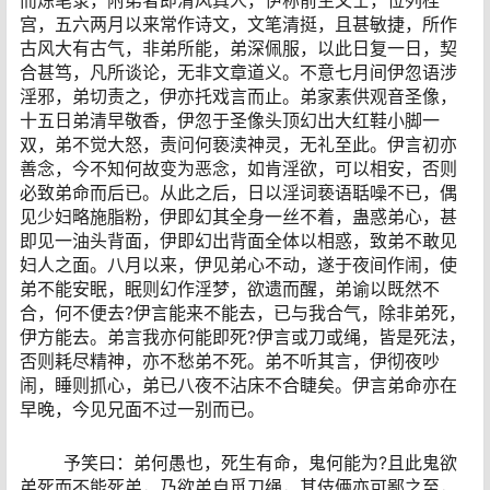
宫，五六两月以来常作诗文，文笔清挺，且甚敏捷，所作
古风大有古气，非弟所能，弟深佩服，以此日复一日，契
合甚笃，凡所谈论，无非文章道义。不意七月间伊忽语涉
淫邪，弟切责之，伊亦托戏言而止。弟家素供观音圣像，
十五日弟清早敬香，伊忽于圣像头顶幻出大红鞋小脚一
双，弟不觉大怒，责问何亵渎神灵，无礼至此。伊言初亦
善念，今不知何故变为恶念，如肯淫欲，可以相安，否则
必致弟命而后已。从此之后，日以淫词亵语聒噪不已，偶
见少妇略施脂粉，伊即幻其全身一丝不着，蛊惑弟心，甚
即见一油头背面，伊即幻出背面全体以相惑，致弟不敢见
妇人之面。八月以来，伊见弟心不动，遂于夜间作闹，使
弟不能安眠，眠则幻作淫梦，欲遗而醒，弟谕以既然不
合，何不便去?伊言能来不能去，已与我合气，除非弟死，
伊方能去。弟言我亦何能即死?伊言或刀或绳，皆是死法，
否则耗尽精神，亦不愁弟不死。弟不听其言，伊彻夜吵
闹，睡则抓心，弟已八夜不沾床不合睫矣。伊言弟命亦在
早晚，今见兄面不过一别而已。
予笑曰：弟何愚也，死生有命，鬼何能为?且此鬼欲
弟死而不能死弟，乃欲弟自觅刀绳，其伎俩亦可鄙之至，