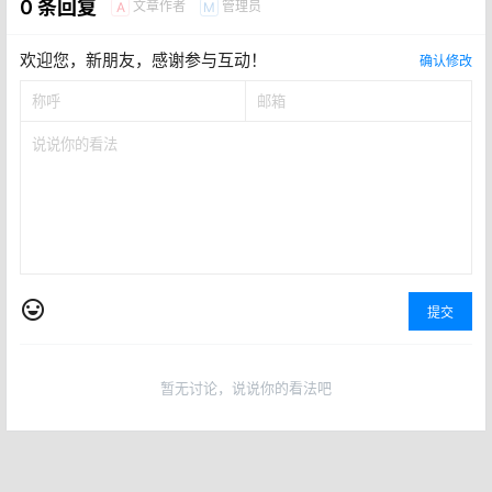
0
0
海报分享
收藏
中医集萃
中医集萃
中医集萃
医籍中的胎儿转女成男法
40年前一位赤脚医生在杂志上
公布了一个治脑血栓方子
2021-5-14 20:15:34
2021-5-22 7:35:37
0 条回复
文章作者
管理员
A
M
欢迎您，新朋友，感谢参与互动！
确认修改