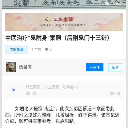
中医治疗“鬼附身”案例（后附鬼门十三针）
0
中医集萃
5 年前
信易医
关注
私信
释放双眼，带上耳机，听听看~！
00:00
00:00
如眉老人最擅“鬼症”，此次亲弟因慕道不察而患此
症。所附之鬼殊为难缠，几番周折，终于得治。该案记述
详细，颇可供医家参考，以启思路。