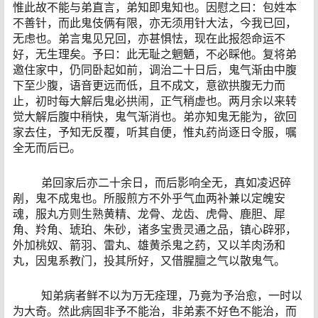
惟此故不能与弟直言，弟知即鬼知也。因慰之曰：包姓本
不善针，而此鬼伎俩有限，亦无须用针大法，今我已回，
无虑也。弟言鬼见兄回，亦甚惧怯，现在此报怨命运不
好，无生理矣。予曰：此无耻之魍魉，不必睬他。复将弟
邀住家中，仍同卧起如前，调治二十日后，鬼气渐由中腹
下至少腹，语音更远而低，且不成文，意欲拱腹无力而
止，初时每大解后鬼必拱闹，正气稍虚也。两月余以来转
觉大解后腹中稍快，鬼气渐消也。弟亦知鬼无能为，欲回
家去住，予知无反覆，听其自便，惟丸药尚逐日令服，嘱
全无而后已。
弟回家后亦二十余日，而后影响全无，真如凌迟碎
剐，鬼不成鬼也。所服煎方不外乎气血两补兼以定魄安
魂，服丸方则生熟黄精、龙骨、龙齿、虎骨、鹿胆、犀
角、羚角、琥珀、朱砂，诸多宝贵灵通之品，镇心辟邪，
外加桃奴、箭羽、雷丸、雄黄杀鬼之药，又以羊肉汤和
丸，因鬼系教门，投其所好，又借腥膻之气以散鬼气。
知弟病者鲜不以为万无痊理，乃竟为予治愈，一时以
为大奇。然此病固非予不能治，非弟素不好色不能治，而