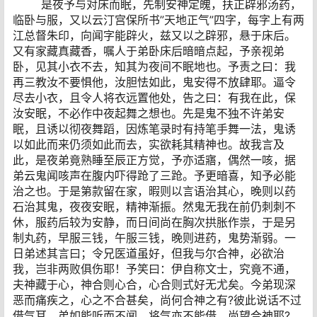
是夜予与对床而眠，先制安神定魄，扶正辟邪汤药，
临卧与服，又以云汀宫保所书”天地正气”四字，每字上有两
江总督朱印，向闻字能辟火，兹又以之辟邪，悬于床后。
又有家藏真藏香，嘱人于弟卧床后暗暗点起，予亲视弟
卧，见其小衣不去，知其为夜间不眠地也。予责之曰：我
再三教汝不要惧他，汝胆怯如此，鬼安得不放肆耶。逼令
尽去小衣，且令人将衣远置他处，告之曰：有我在此，保
汝安眠，不必作中夜起舞之想也。先是鬼不独不许弟安
眠，且诱以彻夜舞蹈，因炼笔录时有持笔手舞一法，鬼诱
以如此而来仍须如此而去，实欲耗其精神也。故我言及
此，是夜弟竟熟睡至辰正方觉，予亦适寤，偶然一咳，据
弟云鬼闻咳声在腹内吓得跄了三跄。予更暗喜，知予必能
治之也。于是第款留在家，暇则以言语治其心，晚则以药
石治其鬼，夜夜安眠，精神渐振。然鬼无我在前仍刺刺不
休，服药后较为安静，而日间尚在胸次拱胀作祟，于是另
制丸药，早服三钱，午服三钱，晚则进药，鬼势渐弱。一
日弟述其言曰；令兄医道虽好，但我与尔合神，必欲治
我，岂非两败俱伤耶！予笑曰：伊自称文士，究竟不通，
夫神藏于心，神合则心合，心合则式好无尤矣。今弟现深
恶而痛疾之，心之不合甚矣，尚何合神之有?彼此说话不过
借气耳，弟如能听而不闻，将气亦不能借，尚望合神耶?