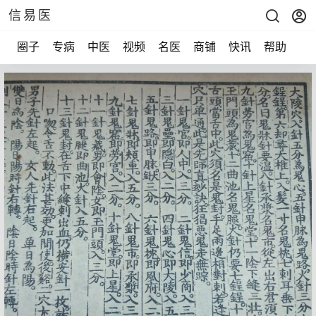
信易医
圈子
专病
中医
视频
名医
商铺
快讯
帮助
声