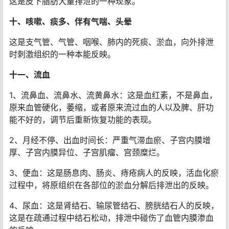
这是皮下脂肪大量排泄的一种现象。
十、咳嗽、痰多、伴有气喘、头晕
这是支气管、气管、咽喉、肺内的死痰、淤血，向外排泄
时刺激组织的一种本能反映。
十一、流血
1、流鼻血、流鼻水、流黄鼻水：这是血红素，不是鼻血，
原来血管硬化，萎缩，或者原来流过血的人以及脾、肝功
能不好的，调节后重新恢复功能的表现。
2、月经不停、出血时间长：严重气滞血瘀、子宫内膜增
厚、子宫内膜异位、子宫肌瘤、宫颈糜烂。
3、便血：这是肠息肉、肠炎、痔疮病人的反映，活血化瘀
过程中，将原组织在各部位的淤血分解后排泄出的反映。
4、尿血：这是肾结石、输尿管结石、膀胱结石人的反映，
这是在疏通过程中结石松动，排泄中碰伤了血管内膜渗血