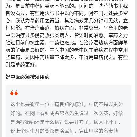
为。是目前中药同类药不能比的。民间的一些草药书里我
皆没看过，有些用法与书中说的不同。对不同之处要多留
心。我认为草药用之得当。其治病效果几分钟可见效，立
杆见影。在治疗毒疮，热病方面，非常突出。平台里的老
中医治疗过多例高热肺炎病人，皆短时间治愈。草药之力
胜过目前的抗生素。中药也难比。在治疗温热病方面鲜草
药的解毒是最好的。中医中国的老中医在治病过程中常用
些草药，是因中药质量下降太多，不得用草药代之。有些
则是草药更好。
好中医必须按须用药
这个也是衡量一位中药良知的标准。中药不是以贵为
好的。在网上看到胡希恕老先生说过一次医案，好像
是治疗癫痫还是什么病？说要开方子，病人吓坏了，
说上个医生开的要都是啥犀角，穿山甲啥的名贵药