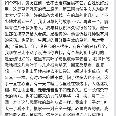
如今不同，资历在前，会不会看病当局不管。百姓说好没
用。这是草药泯灭的第二原因。第三因自然生态人为破坏
太大史无前例。好的草药太难找。有的草药化几年走了不
少地才看到一点。我认识草药的故事不少。再说一个。前
年有位八十多岁老人。我与其认识不久就很谈的来。他一
生都在搞草药给人看病。是祖传的。他告诉我几种很有用
的草药。也是他一生用过的最好最有效的草药。我对我
说；“看病几十年，没良心的人很多，有良心的只有几个，
我现在己走不动了没法带你去找，有个草药祖上就用的，
是治伤很好的。这里有其叶子与根皮你拿去看”。我滿怀感
激地把这几片叶子与几片根片拿来，回家反复看，反复
想。一年多到山里转来转去不知尝过与闻过多少草药，皆
与其不一样。有时想来吃睡不香。问了很多人也不识。这
事一直在心里。有一天午睡后心里还在想这事。人迷迷糊
糊。就往山里走，走着走着也不知走多久。在一长滿杂草
木的地方。也不知那来的力气随手将一棵一拨。鼻子上
闻。奇了这与我要找的草药味道一样。我拿出叶子对，叶
太干了看不出。根拿来一对完全一样。心里高兴的很。我
拿给老人看，证实是。这草药活血化瘀法之力我实践认