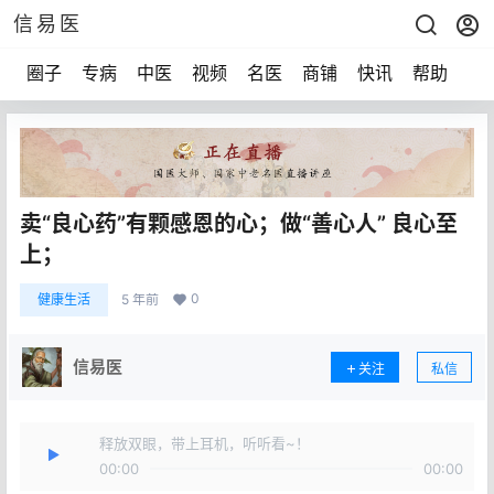
信易医
圈子
专病
中医
视频
名医
商铺
快讯
帮助
声
卖“良心药”有颗感恩的心；做“善心人” 良心至
上；
0
健康生活
5 年前
信易医
关注
私信
释放双眼，带上耳机，听听看~！
00:00
00:00