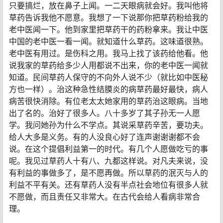
只要搞烂，放在鼻子上闻。一二天眼病就会好。我叫他将
草药告诉我他不愿意。我想了一下说那你把草药粉给我的
老中医闻一下。他到家里把草药干的药粉拿来。我让中医
中国的老中医一看一闻。就知道什么草药。这味道很熟。
老中医有用过。是伤科之用。我马上找了该药给他看。他
说我家的草药给多少人用都说不出来，你的老中医一闻就
知道。民间草药人保守的不向外人说不少（就比如中医秘
方也一样）。治这种急性结膜炎的病草药最好最快，病人
病苦很快消除。有位老太太她家用的草药治这眼病。当地
出了名的。治好了很多人。八十多岁了其子孙无一人愿
学。我问她孙为什么不学点。其说采草药辛苦，要功夫。
给人大多是义务。有的人没良心好了连声谢谢谢都不会
说。在这个提倡利益第一的时代。有几个人愿做吃亏的事
呢。我见过草药人十有八、九都这样说。对凡夫来说，没
有利益的事做多了，是不愿再做。所以草药的泯灭与人的
利益不平有关。还有草药人没有半点社会地位有很多人就
不愿做，而且责任又非常大。在古代会给人看病非常合
理。