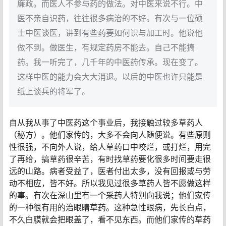
廉政。而医人不参与药的做法。对中医来说不行。中
医不亲自识药，往往很多病治的不好。有次与一位硕
士中医谈医，讲到有些药要如何识与加工时。他说他
做不到。做医生，有规定药房不能去。自己不能搞
药。我一听完了，几千年的中医药传承。现在变了。
这样中医的能力会大大消退。以后的中医也许只能是
纸上谈兵的将军了。
自从我从事了中医药这个事业后，我接触过较多草药人
（秘方）。他们家传的，大多不会向人随便说。有些原则
性很强，不向外人说，给人草药口中咬烂，或打烂，用完
了再给，搞草药很辛苦，有时找草药要化很多时间要走很
远的山路。病者受益了，医者付出太多，没有回报或与劳
动不相应，皆不好。所以我见过很多草药人皆不愿做这样
的事。有次在深山里有一个采药人特别向我说；他们家传
的一种很有用的治眼睛草药。这种急性眼病，先长白点，
不久白膜就会把眼盖了，看不见东西。而他们家传的草药