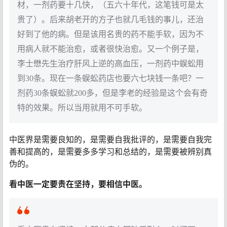
材，一剂药要十几快，（五六十年代，这笔钱可是太
贵了）。后来胡老开的方子也就几毛钱的事儿，还治
好到了他的病。但是该用名贵的药不能手软，因为不
用病人就不能治愈，或者很快治愈。又一个例子是，
李士懋先生治疗肝风上逆的高血压，一剂药中蜈蚣用
到30条。现在一条蜈蚣药店也要六七块钱一条吧？一
剂药30条蜈蚣就200多，但是李老的经验是这个会有奇
特的效果。所以当用就用不可手软。
中医界是需要良知的，是需要自我批评的，是需要自我完
善和提高的，是需要多多学习和总结的，是需要被辨别真
伪的。
看中医一定要贵在坚持，要相信中医。