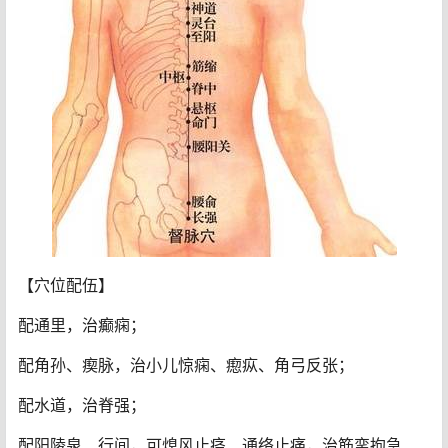
【穴位配伍】
配通里，治癫痫；
配角孙、瘈脉，治小儿惊痫、瘛疭、角弓反张；
配水道，治脊强；
配阳陵泉、行间，可熄风止痉、通络止痛，治筋挛拘急、