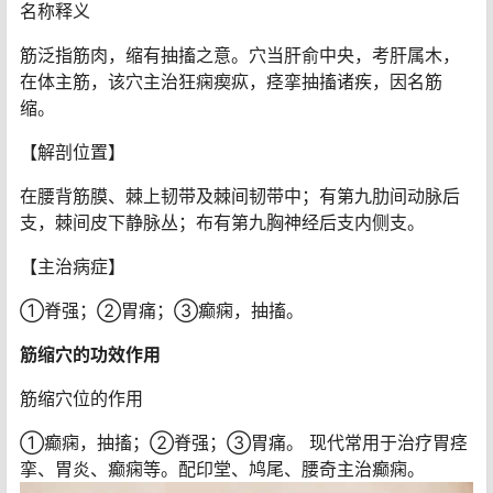
名称释义
筋泛指筋肉，缩有抽搐之意。穴当肝俞中央，考肝属木，
在体主筋，该穴主治狂痫瘈疭，痉挛抽搐诸疾，因名筋
缩。
【解剖位置】
在腰背筋膜、棘上韧带及棘间韧带中；有第九肋间动脉后
支，棘间皮下静脉丛；布有第九胸神经后支内侧支。
【主治病症】
①脊强；②胃痛；③癫痫，抽搐。
筋缩穴的功效作用
筋缩穴位的作用
①癫痫，抽搐；②脊强；③胃痛。 现代常用于治疗胃痉
挛、胃炎、癫痫等。配印堂、鸠尾、腰奇主治癫痫。