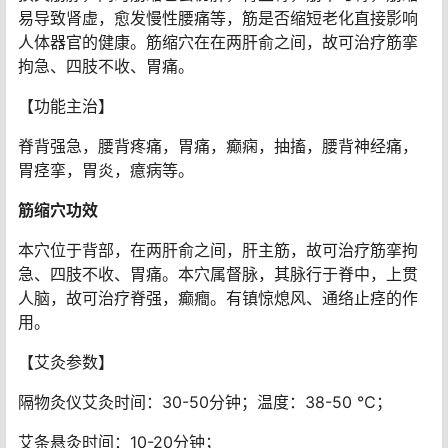
易导致肾虚，愈发慢性腰痛等，筋是否缩短老化直接影响
人体器官的健康。筋缩穴在在两肝俞之间，故可治疗筋挛
拘急、四肢不收、胃痛。
【功能主治】
脊背强急，腰背疼痛，胃痛，癫痫，抽搐，腰背神经痛，
胃痉挛，胃炎，癔病等。
筋缩穴功效
本穴位于背部，在两肝俞之间，肝主筋，故可治疗筋挛拘
急、四肢不收、胃痛。本穴属督脉，其脉行于脊中，上贯
人脑，故可治疗脊强，癫癎。有镇惊熄风、通络止痉的作
用。
【艾灸参数】
隔物灸仪艾灸时间：30-50分钟；温度：38-50 ℃；
艾条悬灸时间：10-20分钟；