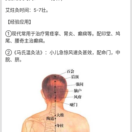
艾炷灸时间：5-7壮。
【经验应用】
①现代常用于治疗胃痉挛、胃炎、癫痫等。配印堂、鸠
尾、腰奇主治癫痫。
②《马氏温灸法》：小儿急惊风速灸甚效，配命门，中
脘、脐。