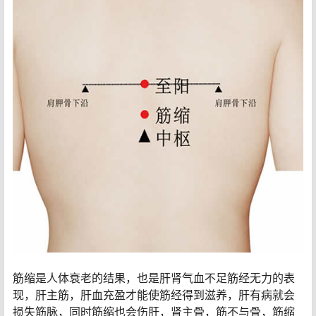
筋缩是人体衰老的结果，也是肝肾气血不足筋经无力的表
现，肝主筋，肝血充盈才能使筋经得到滋养，肝有病就会
损失筋脉，同时筋缩也会伤肝，肾主骨，筋不与骨，筋缩