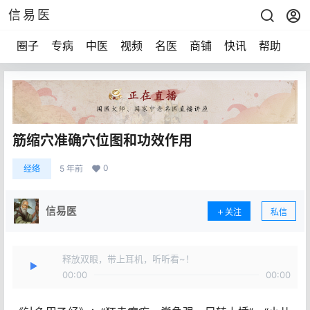
信易医
圈子
专病
中医
视频
名医
商铺
快讯
帮助
声
筋缩穴准确穴位图和功效作用
0
经络
5 年前
信易医
关注
私信
释放双眼，带上耳机，听听看~！
00:00
00:00