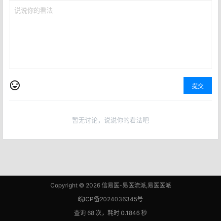
提交
暂无讨论，说说你的看法吧
Copyright © 2026
信易医-易医流派,易医医派
皖ICP备2024036345号
查询 68 次，耗时 0.1846 秒