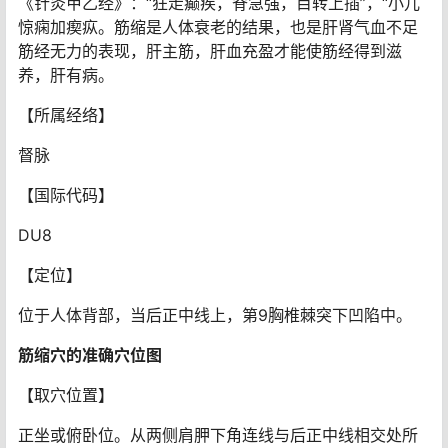
《针灸甲乙经》：“狂走癫疾，脊急强，目转上插”，“小儿
惊痫加瘈疭。筋缩是人体衰老的结果，也是肝肾气血不足
筋经无力的表现，肝主筋，肝血充盈才能使筋经得到滋
养，肝有病。
【所属经络】
督脉
【国际代码】
DU8
【定位】
位于人体背部，当后正中线上，第9胸椎棘突下凹陷中。
筋缩穴
的准确
穴位
图
【取穴位置】
正坐或俯卧位。从两侧肩胛下角连线与后正中线相交处所