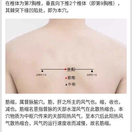
在椎体为第7胸椎，垂直向下推2个椎体（即第9胸椎），
其棘突下缘凹陷处，即为本穴。
筋缩，属督脉腧穴。筋，肝之所主的风气也。缩，收也，
减也。筋缩名意指督脉的天部水湿风气在此散热缩合。本
穴物质为
中枢穴
传来的天部阳热风气，至本穴后此阳热风
气散热缩合，风气的运行速度收而减慢，故名筋缩。