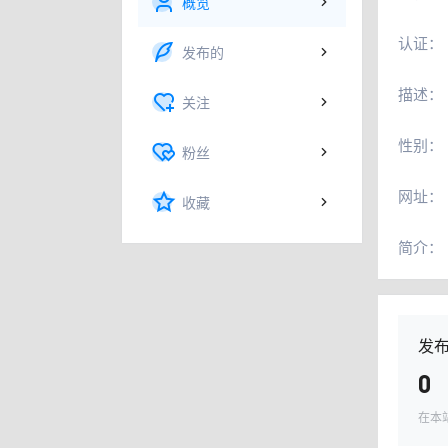
概览
认证：
发布的
描述：
关注
性别：
粉丝
网址：
收藏
简介：
发
0
在本