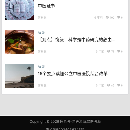
中医证书
信易医
6 年前
100
0
解读
【观点】饶毅：科学是中药研究的必由之
路
信易医
6 年前
71
0
解读
15个要点读懂公立中医医院综合改革
信易医
6 年前
65
0
Copyright © 2026
信易医-易医流派,易医医派
皖ICP备2024036345号