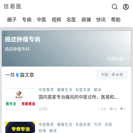
信易医
圈子
专病
中医
视频
名医
商铺
快讯
帮助
声
癌症肿瘤专病
癌症肿瘤专科
往期专题
一共
8
篇文章
专题：第
6
期
中医集萃
健康生活
名医名家
解读
国内首家专治痛风的中医诊所，医易和医
养中医诊所落户成都街子古镇
信易医
2 年前
55
0
中医集萃
健康生活
名医名家
方剂
法规
经络
解读