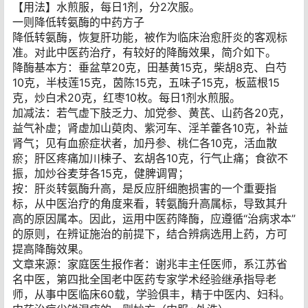
【用法】水煎服，每日1剂，分2次服。
一则降低转氨酶的中药方子
降低转氨酶，恢复肝功能，被作为临床治愈肝炎的客观标
准。对此中医药治疗，有较好的降酶效果，简介如下。
降酶基本方：垂盆草20克，田基黄15克，柴胡8克、白芍
10克，半枝莲15克，茵陈15克，五味子15克，板蓝根15
克，炒白术20克，红枣10枚。每日1剂水煎服。
加减法：若气虚下肢乏力、加党参、黄芪、山药各20克，
益气补虚；肾虚加山萸肉、紫河车、淫羊藿各10克，补益
肾气；见有血瘀症状者，加丹参、桃仁各10克，活血散
瘀；肝区疼痛加川楝子、玄胡各10克，行气止痛；食欲不
振，加炒谷麦芽各15克，健脾调胃；
按：肝炎转氨酶升高，是反应肝细胞损害的一个重要指
标，从中医治疗的角度来看，转氨酶升高属标，导致其升
高的原因属本。因此，运用中医药降酶，应遵循“治病求本”
的原则，在辨证施治的前提下，结合辨病选用上药，方可
提高降酶效果。
文章来源：家庭医生报作者：谢兆丰主任医师，系江苏省
名中医，第四批全国老中医药专家学术经验继承指导老
师，从事中医临床60载，学验俱丰，精于中医内、妇科。