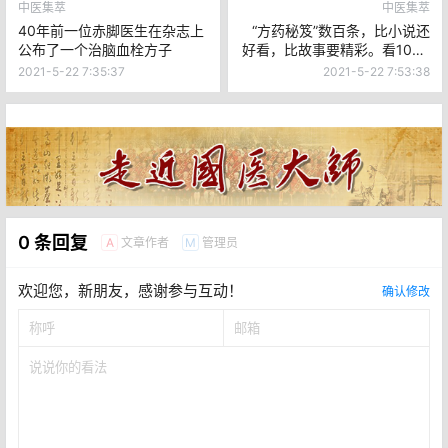
中医集萃
中医集萃
40年前一位赤脚医生在杂志上
“方药秘笈”数百条，比小说还
公布了一个治脑血栓方子
好看，比故事要精彩。看1000
本书也不能都找到，当一辈子
2021-5-22 7:35:37
2021-5-22 7:53:38
中医大夫也不会都知道
0 条回复
文章作者
管理员
A
M
欢迎您，新朋友，感谢参与互动！
确认修改