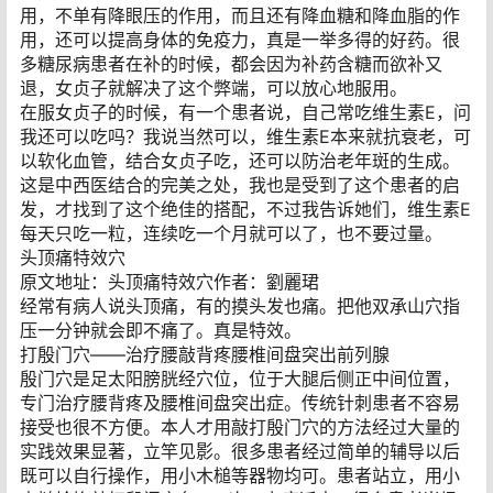
用，不单有降眼压的作用，而且还有降血糖和降血脂的作
用，还可以提高身体的免疫力，真是一举多得的好药。很
多糖尿病患者在补的时候，都会因为补药含糖而欲补又
退，女贞子就解决了这个弊端，可以放心地服用。
在服女贞子的时候，有一个患者说，自己常吃维生素E，问
我还可以吃吗？我说当然可以，维生素E本来就抗衰老，可
以软化血管，结合女贞子吃，还可以防治老年斑的生成。
这是中西医结合的完美之处，我也是受到了这个患者的启
发，才找到了这个绝佳的搭配，不过我告诉她们，维生素E
每天只吃一粒，连续吃一个月就可以了，也不要过量。
头顶痛特效穴
原文地址：头顶痛特效穴作者：劉麗珺
经常有病人说头顶痛，有的摸头发也痛。把他双承山穴指
压一分钟就会即不痛了。真是特效。
打殷门穴——治疗腰敲背疼腰椎间盘突出前列腺
殷门穴是足太阳膀胱经穴位，位于大腿后侧正中间位置，
专门治疗腰背疼及腰椎间盘突出症。传统针刺患者不容易
接受也很不方便。本人才用敲打殷门穴的方法经过大量的
实践效果显著，立竿见影。很多患者经过简单的辅导以后
既可以自行操作，用小木槌等器物均可。患者站立，用小