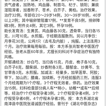
资气虚者，加熟地、鸡血藤、制首乌、杞于、锁阳；兼痰
湿阻滞者，加香附子、苍术、白芥子、黄柏。治疗效果，
治疗32例。年龄在20～29岁14例，30～39岁16例，40岁
以上2例；其中输卵管阻塞17例，**发育不良5例，排卵障
碍3例，附件炎4例，其它3例。怀孕19例。
助长发育汤：生黄芪、鸡血藤各30克，透骨草，当归各15
克，川芎10克。水煎服。于经期连服数剂。另以月季饮：
月季花30克，公鸡1只（去毛及内脏），炖服。上法连用3
个月。治疗效果每用每验。按：本方系张兆智老中医医疗
经验。张老从医60年余，尤擅长妇科对不孕症治疗有独特
风格。
开郁通经汤：炒白芍、当归各15克，丹皮、桅子各10克，
白芥子6克，醋柴胡、炒香附各3克，醋郁金、炒黄芩、生
甘草各3克。水煎服。加减法：经量多，加旱莲草、阿胶；
带下，加山药；腰痛，加续断。于月经前服药三剂，连服3
个月经周期为1个疗程，3个疗程无效者，停药。治疗效果
治15例，妇科检查部分病人有**稍小，幼稚**或有**后倾
等，经治疗1个疗程受孕者3例，2个疗程受孕者4例，3个
疗程受孕者6例，4个疗程未孕者2例。按：本方系湖北省
南漳县中医院张道诚医疗经验。曾刊于《湖北中医杂志》