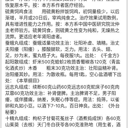
恢复原木平。按：本方系作者医疗经验。
硫黄饲鸡食法 用硫黄粉拌饭饲鸡，初饲量极少，以后
渐增，半月或20日后，宰鸡炖食之。治疗效果试用数例，
具有增进性能力之作用。按：本方系中国中医研究院沈仲
圭老师验方。硫黄饲食，则硫黄之性变为纯和，无燥热之
流弊。更适应老年肾阳虚者。
蚕蛾丸组成：蚕蛾适量功效主治：壮阳补虚、填精。治丈
夫阳痿（阳痿），膝酸腿软，乏力。用法：去头、翅、
足，炒为末，蜜丸梧子大。每夜服1丸。出处：《千金方》
起阳散组成：虾米500克蛤蚧2枚茴香蜀椒各120克（青盐
化酒炙炒）木香 粗末30克功效主治：壮阳益精补肾。
治阳痿其妙。用法：为散收瓶。每用1匙，空心盐酒嚼下出
处：《本草纲目》
远志丸组成：续断60克山药60克远志60克蛇床子60克肉
苁蓉60克功效主治：补肾健脾。主治脾肾不足，男子阳
痿，或伴腰痛，纳差，失眠心悸等症。用法：捣筛，以雀
卵和丸如小豆。以酒下7-10丸，百日神良。出处：《外台
秘要》
十精丸组成：枸杞子甘菊花菟丝子（酒煮捣成饼）各60克
山茱萸（去核）天门冬白茯苓各90克淮熟地（用生者，酒