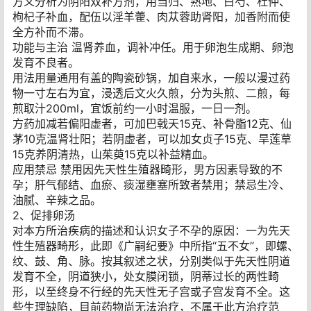
方义分析为阴阳双补方剂，用当归、熟地、白芍、杜仲、
枸杞子补血，配伍以淫羊藿、肉苁蓉助肾阳，加香附而使
全方补而不滞。
功能与主治 温肾养血，调补冲任。用于卵泡生成期、卵泡
发育不良者。
用法用量通用有盖的陶瓷砂锅，加自来水，一般以漫过药
物一寸左右为宜，浸透后文火久煎，分为头煎、二煎，每
煎取汁200ml，宜饭前约一小时温服，一日一剂。
方药加减若偏阳虚者，可加巴戟天15克、补骨脂12克、仙
茅10克温肾壮阳；若阴虚者，可以加女贞子15克、旱莲草
15克养阴清热，山茱萸15克以补益精血。
应用禁忌 禁用因先天性生殖器畸形，男方因素导致的不
孕；肝气郁结、血瘀、痰湿壅塞所致者禁用；禁忌生冷、
油腻、辛辣之品。
2、促排卵汤
对本方所治疾病的描述和认识女子不孕的原因：一为先天
性生殖器畸形，此即《广嗣纪要》中所指“五不女”，即螺、
纹、鼓、角、脉。按其叙述之状，分别类似于先天性阴道
发育不全，阴道狭小，处女膜闭锁，阴蒂过长的两性畸
形，以至终身不行经的先天性无子宫或子宫发育不全。这
些生理缺陷，目前药物尚无法治疗，不属于此方治疗范