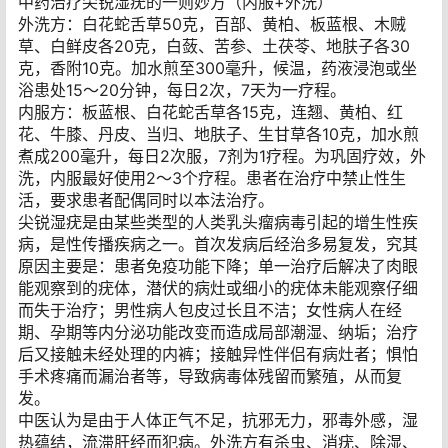
中药治疗尖锐湿疣的一则妙方（内服+外洗）
外洗方：白花蛇舌草50克，百部、黄柏、板蓝根、木贼
草、白鲜皮各20克，白蔹、苦参、土茯苓、地肤子各30
克，香附10克。加水煎至300毫升，候温，药液浸泡或坐
浴患处15～20分钟，每日2次，7天为一疗程。
内服方：板蓝根、白花蛇舌草各15克，连翘、黄柏、红
花、牛膝、丹皮、当归、地肤子、生甘草各10克，加水煎
煮成200毫升，每日2次服，7剂为1疗程。为巩固疗效，外
洗，内服最好使用2～3个疗程。患者在治疗中禁止性生
活，要求患者配偶同时以本法治疗。
尖锐湿疣是由某些类型的人类乳头瘤病毒引起的增生性疾
病，是性传播疾病之一。首次发病后经治多易复发，究其
原因主要是：患者免疫功能下降；单一治疗后解决了肉眼
能观察到的疣体，潜伏的病灶或细小的疣体未能观察仔细
而失于治疗；男性病人包皮过长且不洁；女性病人在经
期、孕期等内分泌功能改变而造成局部潮湿、纳垢；治疗
后又接触未经处理的内裤；接触异性伴侣有病灶者；惧怕
手术疼痛而漏治者等，导致病毒体残留而繁殖，从而复
发。
中医认为是由于人体正气不足，抗邪无力，邪毒外感，湿
热蕴结，流滞肝经而犯病。外洗方有杀虫、消疣、除湿、