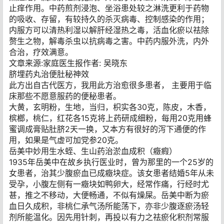
止痒作用。中药煎剂浸泡、坐浴患处较之淋洗更利于药物
的吸收、存留，有较持久的杀灭病毒、控制感染的作用；
内服方可以清热利湿以解肝经湿热之毒，活血化瘀以祛除
赘生之物，解毒杀虫以抗病毒之害。中药内服外洗，内外
合治，疗效满意。
文章来源:家庭医生报作者: 吴晓东
脐埋药丸治便肚秘神效
此方出自古代医方，我用此方治愈很多患者， 主要用于临
床那些不愿意服药的便秘患者。
大黄，玄明粉，生地，当归，枳实各30克，陈皮，木香，
槟榔，桃仁，红花各15克将上药研成细粉，每用20克用蜂
蜜调成膏贴肚脐2天一换，又本方有很好的泻下通便的作
用，如果是气虚可加党参20克。
岳美中妙用生水蛭、生山药治淤血成积（癥瘕）
1935年岳美中在故乡执行医业时，曾为那里的一个25岁的
女患者，治其少腹瘀血已成癥块症。该女患者结婚5年从未
受孕，小腹左侧有一癥块如鸭卵大，经常作痛，行经时尤
甚，推之不移动，大便畅通，不似有燥屎。岳美中断为瘀
血日久成积，非桃仁承气汤所能荡下，亦非少腹逐瘀汤轻
剂所能温化。因先用针刺，再投以有力之祛瘀化积剂常服