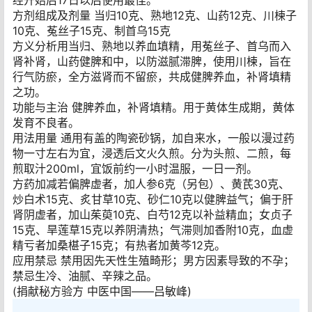
方剂组成及剂量 当归10克、熟地12克、山药12克、川楝子
10克、菟丝子15克、制首乌15克
方义分析用当归、熟地以养血填精，用菟丝子、首乌而入
肾补肾，山药健脾和中，以防滋腻滞脾，使用川楝，旨在
行气防瘀，全方滋肾而不留瘀，共成健脾养血，补肾填精
之功。
功能与主治 健脾养血，补肾填精。用于黄体生成期，黄体
发育不良者。
用法用量 通用有盖的陶瓷砂锅，加自来水，一般以漫过药
物一寸左右为宜，浸透后文火久煎。分为头煎、二煎，每
煎取汁200ml，宜饭前约一小时温服，一日一剂。
方药加减若偏脾虚者，加人参6克（另包）、黄芪30克、
炒白术15克、炙甘草10克、砂仁10克以健脾益气；偏于肝
肾阴虚者，加山茱萸10克、白芍12克以补益精血；女贞子
15克、旱莲草15克以养阴清热；气滞则加香附10克，血虚
精亏者加桑椹子15克；有热者加黄芩12克。
应用禁忌 禁用因先天性生殖畸形；男方因素导致的不孕；
禁忌生冷、油腻、辛辣之品。
(捐献秘方验方 中医中国——吕敏峰)