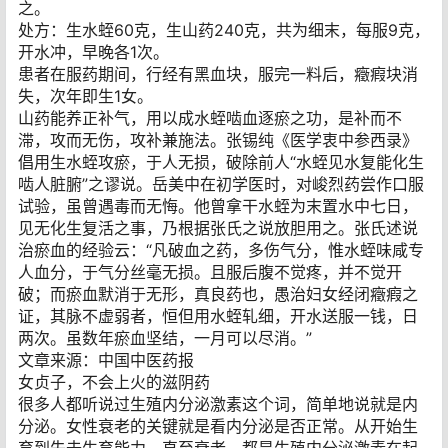
之。
处方：生水蛭60克，生山药240克，共为细末，每服9克，
开水冲，早晚各1次。
患者在服药期间，行经有黑血块，服完一料后，癥瘕块消
失，次年即生1女。
山药能养正补气，用以成水蛭啮血逐瘀之功，是补而不
滞，攻而无伤，攻补兼施法。张锡纯《医学衷中参西录》
倡用生水蛭攻瘀，于人无损，破除前人“水蛭见水复能化生
啮人脏腑”之谬说。岳美中在初学医时，对峻烈药尝作口服
试验，虽曾遇毒而无悔。他曾拿干水蛭为末置水中七日，
见无化生复活之事，乃根据张氏之说放胆用之。张氏述说
治瘀血的经验云：“凡破血之药，多伤气分，惟水蛭味咸专
人血分，于气分丝毫无损。且服后腹不觉疼，并不觉开
破；而瘀血默消于无形，真良药也，愚治妇女经闭癥瘕之
证，其脉不虚弱者，恒但用水蛭轧细，开水送服一钱，日
两次。虽数年瘀血坚结，一月可以尽消。”
文章来源：中国中医药报
女贞子，不会上火的滋阴药
很多人都听说过生殖内分泌激素这个词，简单地说就是内
分泌。女性衰老的关键就是看内分泌是否正常。从开始生
育到失去生育能力，直至衰老，都是生殖内分泌激素在起