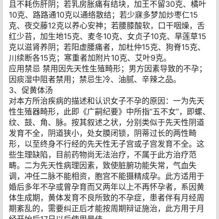
且不耗伤肝阴；若乳房胀痛有结块，加王不留30克、橘叶
10克、路路通10克以通络散结；若少寐多梦加炒枣仁15
克、夜交藤12克以养心安神；若腰膝酸软，口干咽燥，舌
红少苔，加生地15克、麦冬10克、女贞子10克、旱莲草15
克以滋肾养阴；若阳虚腰痛者，加杜仲15克、狗脊15克、
川续断各15克；寒重者加附片10克、艾叶9克。
应用禁忌 禁用因先天性生殖畸形；男方因素导致的不孕；
因痰湿中阻者禁用；禁忌生冷、油腻、辛辣之品。
3、促黄体汤
对本方所治疾病的描述和认识女子不孕的原因：一为先天
性生殖器畸形，此即《广嗣纪要》中所指“五不女”，即螺、
纹、鼓、角、脉。按其叙述之状，分别类似于先天性阴道
发育不全，阴道狭小，处女膜闭锁，阴蒂过长的两性畸
形，以至终身不行经的先天性无子宫或子宫发育不全。这
些生理缺陷，目前药物尚无法治疗，不属于此方治疗范
畴。二为先天性病理因素，致使脏腑功能失常，气血失
调，冲任二脉不能相资，胞宫不能摄精成孕。此方适用于
婚后多年不孕或曾孕育而又两年以上不再怀孕者，系因黄
体生成期，黄体发育不良所致的不孕症，患者伴有月经周
期紊乱的，需要纠正后才能按周期辩证施治，此方用于月
经开始后17日以后使用最佳。