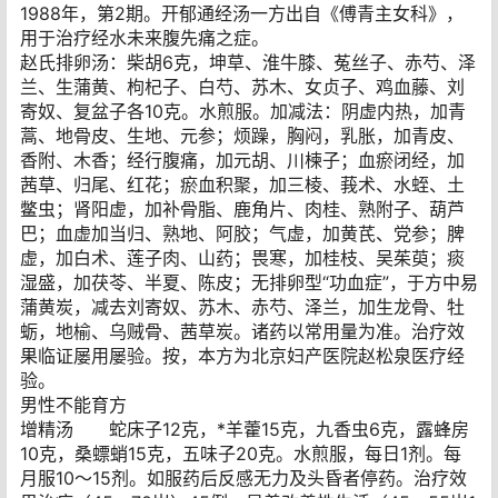
1988年，第2期。开郁通经汤一方出自《傅青主女科》，
用于治疗经水未来腹先痛之症。
赵氏排卵汤：柴胡6克，坤草、淮牛膝、菟丝子、赤芍、泽
兰、生蒲黄、枸杞子、白芍、苏木、女贞子、鸡血藤、刘
寄奴、复盆子各10克。水煎服。加减法：阴虚内热，加青
蒿、地骨皮、生地、元参；烦躁，胸闷，乳胀，加青皮、
香附、木香；经行腹痛，加元胡、川楝子；血瘀闭经，加
茜草、归尾、红花；瘀血积聚，加三棱、莪术、水蛭、土
鳖虫；肾阳虚，加补骨脂、鹿角片、肉桂、熟附子、葫芦
巴；血虚加当归、熟地、阿胶；气虚，加黄芪、党参；脾
虚，加白术、莲子肉、山药；畏寒，加桂枝、吴茱萸；痰
湿盛，加茯苓、半夏、陈皮；无排卵型“功血症”，于方中易
蒲黄炭，减去刘寄奴、苏木、赤芍、泽兰，加生龙骨、牡
蛎，地榆、乌贼骨、茜草炭。诸药以常用量为准。治疗效
果临证屡用屡验。按，本方为北京妇产医院赵松泉医疗经
验。
男性不能育方
增精汤 蛇床子12克，*羊藿15克，九香虫6克，露蜂房
10克，桑螵蛸15克，五味子20克。水煎服，每日1剂。每
月服10～15剂。如服药后反感无力及头昏者停药。治疗效