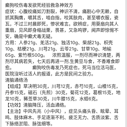
癫狗咬伤毒发欲死经验救急神效方
症状：心腹绞痛如刀割裂，神识不清，痛剧心中无赖，自
抓其胸膺，嚼其舌，啮自指，咬其肤肉，甚至嚼衣服，瓷
瓦，不过三时晨即死，惨状难言。欲辨症，用葵扇向其人
重扇，见风即身缩战栗，畏甚，又急鸣锣，闻声即惊惕不
安，确是中癫犬毒无疑。
方用：人参21g、羌活21g、独活10g、柴胡21g、枳壳
10g、桔梗21g、川芎21g、云苓21g、甘草10g、地榆
65g、紫竹根500g。 浓煎温服，一剂尽而神识清楚，两
剂尽其病若失，七天后再进一剂.生黄豆与食，不香难食即
愈。 癫狗咬伤毒发乃死症也，死马当位活马医，
医院沒听过活人的报道，此方是民间之验方。
清脑通络汤
【组成】草决明30克，川芎12克，赤芍10克，山楂15克，
丹参15克，磁石（先煎）30克，菊花12克，葛根15克，地
龙10克，豨莶草30克，川牛膝15克，水蛭6克。
【功效】清脑降压，活血通络。
【主治】中风先兆（小中风），症见头痛头昏、眩晕、耳
鸣、肢体麻木、手足逐渐不利、疲乏无力、舌质淡紫、舌
下脉络淤阻、脉弦细等。