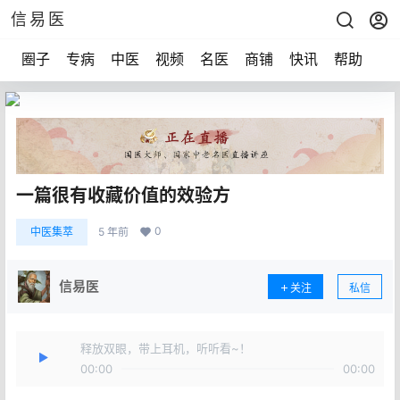
信易医
圈子
专病
中医
视频
名医
商铺
快讯
帮助
声
一篇很有收藏价值的效验方
0
中医集萃
5 年前
信易医
关注
私信
释放双眼，带上耳机，听听看~！
00:00
00:00