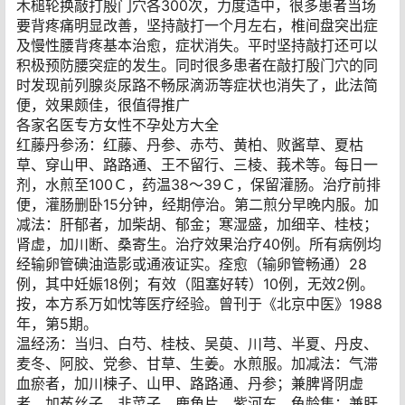
木槌轮换敲打殷门穴各300次，力度适中，很多患者当场
要背疼痛明显改善，坚持敲打一个月左右，椎间盘突出症
及慢性腰背疼基本治愈，症状消失。平时坚持敲打还可以
积极预防腰突症的发生。同时很多患者在敲打殷门穴的同
时发现前列腺炎尿路不畅尿滴沥等症状也消失了，此法简
便，效果颇佳，很值得推广
各家名医专方女性不孕处方大全
红藤丹参汤：红藤、丹参、赤芍、黄柏、败酱草、夏枯
草、穿山甲、路路通、王不留行、三棱、莪术等。每日一
剂，水煎至100Ｃ，药温38～39Ｃ，保留灌肠。治疗前排
便，灌肠删卧15分钟，经期停治。第二煎分早晚内服。加
减法：肝郁者，加柴胡、郁金；寒湿盛，加细辛、桂枝；
肾虚，加川断、桑寄生。治疗效果治疗40例。所有病例均
经输卵管碘油造影或通液证实。痊愈（输卵管畅通）28
例，其中妊娠18例；有效（阻塞好转）10例，无效2例。
按，本方系万如忱等医疗经验。曾刊于《北京中医》1988
年，第5期。
温经汤：当归、白芍、桂枝、吴萸、川芎、半夏、丹皮、
麦冬、阿胶、党参、甘草、生姜。水煎服。加减法：气滞
血瘀者，加川楝子、山甲、路路通、丹参；兼脾肾阴虚
者，加菟丝子、韭菜子、鹿角片、紫河车、龟龄集；兼肝