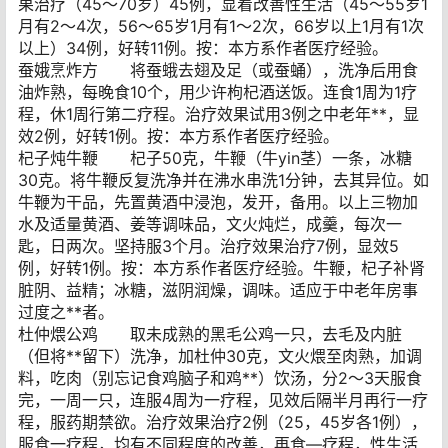
果治疗（45～70岁）45例，显着改善性生活（45～55岁1
月有2～4次，56～65岁1月有1～2次，66岁以上1月有1次
以上）34例，好转11例。按：本方系作者医疗经验。
蚕娥烹炸方 将蚕蛾去翅及足（或蚕蛹），洗净后用食
油炸熟，每晚食10个，用少许枸杞酒送饭。连食1周为1疗
程，休1周行第二疗程。治疗效果试用3例之中老年**，显
效2例，好转1例。按：本方系作者医疗经验。
杞子炖牛鞭 杞子50克，牛鞭（牛yin茎）一条，冰糖
30克。将牛鞭反复洗净并在沸水串洗1分钟，去其异位。如
牛鞭为干品，先置黄酒中浸泡，发开，备用。以上三物加
水及适量黄酒、姜等调味品，文火炖烂，成羹，每次一
匙，日两次。坚持服3个月。治疗效果治疗7例，显效5
例，好转1例。按：本方系作者医疗经验。牛鞭，杞子补肾
脏阴、益精；冰糖，滋阴润燥，调味。适应于中老年房事
过度之**者。
杜仲煨公鸡 取未成熟的黑毛公鸡一只，去毛及内脏
（但将**留下）洗净，加杜仲30克，文火煨至肉熟，加调
料，吃肉（别忘记食鸡脑子和鸡**）饮汤，分2～3天服食
完，一周一只，连服4周为一疗程，见效后隔半月再行一疗
程，服药期禁欲。治疗效果治疗2例（25，45岁各1例），
服食一疗程，均有不同程度的改善，再食—疗程，性生活