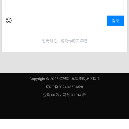
提交
暂无讨论，说说你的看法吧
Copyright © 2026
信易医-易医流派,易医医派
皖ICP备2024036345号
查询 60 次，耗时 0.1914 秒
皖公网安备 34160202000881号