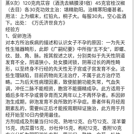
蒸9次）120克肉苁容（酒洗去鳞膜浸1宿）45克官桂汉椒
（去目）各30克功效主治：填精助阳。治精寒阳痿甚者。
用法：上为细末，红铅丸，桐子大。每服30丸，空心盐酒
下。出处：《万氏济世良方》
经验方
1、促卵泡汤
对本方所治疾病的描述和认识女子不孕的原因：一为先天
性生殖器畸形，此即《广嗣纪要》中所指“五不女”，即螺、
纹、鼓、角、脉。按其叙述之状，分别类似于先天性阴道
发育不全，阴道狭小，处女膜闭锁，阴蒂过长的两性畸
形，以至终身不行经的先天性无子宫或子宫发育不全。这
些生理缺陷，目前药物尚无法治疗，不属于此方治疗范
畴。二为后天性病理因素，致使脏腑功能失常，气血失
调，冲任二脉不能相资，胞宫不能摄精成孕。此方适用于
婚后多年不孕或曾孕育而又两年以上不再怀孕者。系因卵
泡生成期，卵泡发育不良所致的不孕症。患者伴有月经周
期紊乱的，需要纠正后才能按周期辩证施治，此方用于月
经开始至10日内使用最佳。
方剂组成及剂量当归10克、熟地12克、白芍12克、淫羊藿
15克、肉苁蓉15克、炒杜仲15克、枸杞12克、香附10克