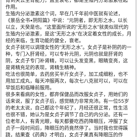
作用。
生殖内分泌激素这个词，早在几千年前中医就有论述，
《景岳全书•阴阳篇》中说：“元阴者，即无形之水，以长
以立，天癸是也。”这里面所说的“无形之水”就类似现代的
生殖内分泌激素，是这“无形之水”在决定着女性的成长，月
经的来临，生育功能的健全，衰老。
女贞子就可以调理女性的“无形之水”。女贞子是补阴药的一
种，专门入肝肾经，可以专补元阴，元阴也就是肝肾的
阴，女贞子专门补肾精，可以让头发变黑，眼睛变亮，这
是肾精充足的表现，肾精生精神。
吃法也很简单，去药房买半斤女贞子，加工成细粉，也不
用加工成丸，每天冲服两次，每次七八克就可以，可以在
早饭后和临睡前服用。
很多来看病的女性，都弃保健品而改服女贞子，用她们的
话来说，服了女贞子后，感觉精力非常充沛。有一位55岁
的老太太说，自己都这个年纪了，月经还很正常，性生活
也很不错，她认为是女贞子调节了自己的内分泌。还有一
位老年人，有青光眼，每天都要吃西药降眼压，冲服了女
贞子一段时间后，降眼压的药竟然停了。当时我也觉得蹊
跷，结果查《药典》才明白，女贞子果真有降眼压的作