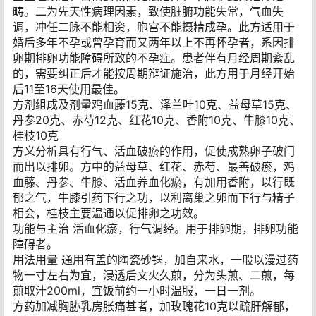
畴。二为先天性病理因素，致使脏腑功能失常，气血失
调，冲任二脉不能相资，胞宫不能摄精成孕。此方适用于
婚后多年不孕或曾孕育而又两年以上不再怀孕者，系因排
卵期排卵功能障碍所致的不孕症。患者伴有月经周期紊乱
的，需要纠正后才能按周期辩证施治，此方用于月经开始
后11至16天使用最佳。
方剂组成及剂量鸡血藤15克、泽兰叶10克、益母草15克、
丹参20克、赤芍12克、红花10克、香附10克、牛膝10克、
桂枝10克
方义分析具有行气、活血破瘀的作用，促使成熟卵子破门
而出以排卵。方中的益母草、红花、赤芍、最善破瘀，鸡
血藤、丹参、牛膝、活血养血化瘀，有加用香附，以行既
郁之气，牛膝引药下行之功，以利离巢之卵而下行与精子
相会，桂枝主要温通以促排卵之功效。
功能与主治 活血化瘀，行气调经。用于排卵期，排卵功能
障碍者。
用法用量 通用有盖的陶瓷砂锅，加自来水，一般以漫过药
物一寸左右为宜，浸透后文火久煎，分为头煎、二煎，每
煎取汁200ml，宜饭前约一小时温服，一日一剂。
方药加减胸胁乳房胀痛甚者，加玫瑰花10克以疏肝解郁，