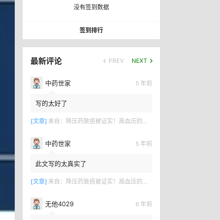
没有签到数据
签到排行
最新评论
PREV
NEXT
中药世家
5 年前
写的太好了
[文章]
来自：
降压药致癌被证实！高血压的百年骗局何时终结？
中药世家
5 年前
此文写的太真实了
[文章]
来自：
降压药致癌被证实！高血压的百年骗局何时终结？
无他4029
6 年前