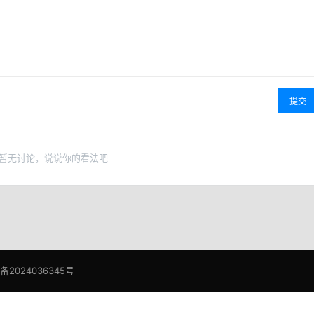
提交
暂无讨论，说说你的看法吧
P备2024036345号
皖公网安备 34160202000881号