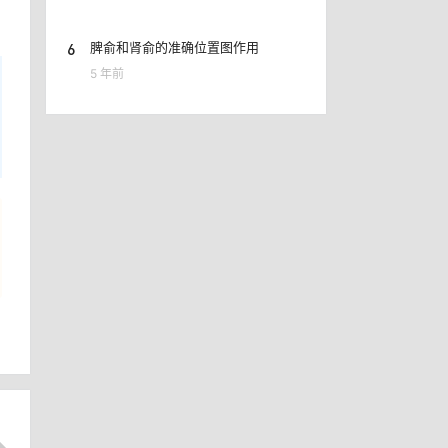
6
脾俞和肾俞的准确位置图作用
5 年前