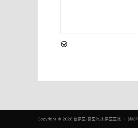
Copyright © 2026
信易医-易医流派,易医医派
・
皖IC