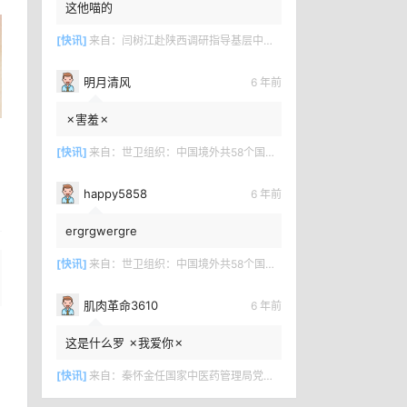
这他喵的
[快讯]
来自：
闫树江赴陕西调研指导基层中医药工作
明月清风
6 年前
✗害羞✗
[快讯]
来自：
世卫组织：中国境外共58个国家确诊新冠肺炎7169例
happy5858
6 年前
ergrgwergre
[快讯]
来自：
世卫组织：中国境外共58个国家确诊新冠肺炎7169例
肌肉革命3610
6 年前
这是什么罗 ✗我爱你✗
[快讯]
来自：
秦怀金任国家中医药管理局党组成员、副局长