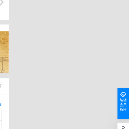
深
解锁
改
会员
权限