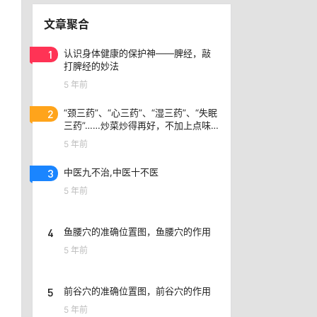
文章聚合
1
认识身体健康的保护神——脾经，敲
打脾经的妙法
5 年前
2
“颈三药”、​“心三药”、“湿三药”、“失眠
三药”……炒菜炒得再好，不加上点味
精味道就是不一样
5 年前
3
中医九不治,中医十不医
5 年前
4
鱼腰穴的准确位置图，鱼腰穴的作用
5 年前
5
前谷穴的准确位置图，前谷穴的作用
5 年前