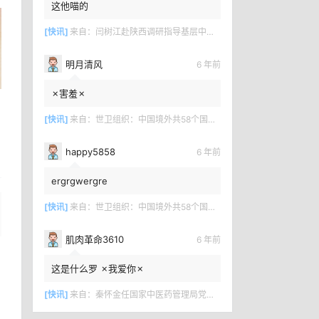
这他喵的
[快讯]
来自：
闫树江赴陕西调研指导基层中医药工作
明月清风
6 年前
✗害羞✗
[快讯]
来自：
世卫组织：中国境外共58个国家确诊新冠肺炎7169例
happy5858
6 年前
ergrgwergre
[快讯]
来自：
世卫组织：中国境外共58个国家确诊新冠肺炎7169例
肌肉革命3610
6 年前
这是什么罗 ✗我爱你✗
[快讯]
来自：
秦怀金任国家中医药管理局党组成员、副局长