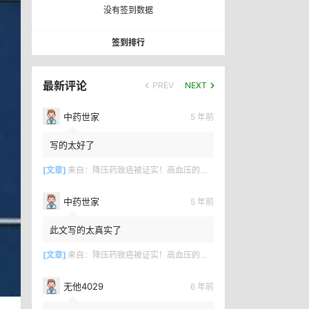
没有签到数据
签到排行
最新评论
PREV
NEXT
中药世家
5 年前
写的太好了
[文章]
来自：
降压药致癌被证实！高血压的百年骗局何时终结？
中药世家
5 年前
此文写的太真实了
[文章]
来自：
降压药致癌被证实！高血压的百年骗局何时终结？
无他4029
6 年前