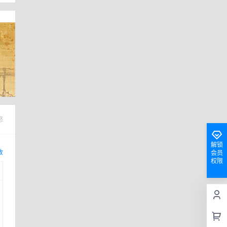
怒
解锁
改
会员
权限