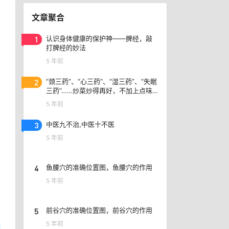
文章聚合
1
认识身体健康的保护神——脾经，敲
打脾经的妙法
5 年前
2
“颈三药”、​“心三药”、“湿三药”、“失眠
三药”……炒菜炒得再好，不加上点味
精味道就是不一样
5 年前
3
中医九不治,中医十不医
5 年前
4
鱼腰穴的准确位置图，鱼腰穴的作用
5 年前
5
前谷穴的准确位置图，前谷穴的作用
5 年前