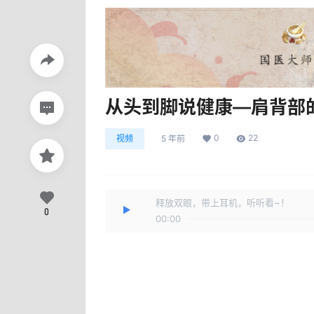
从头到脚说健康—肩背部
0
22
视频
5 年前
释放双眼，带上耳机，听听看~！
0
00:00