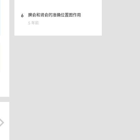
6
脾俞和肾俞的准确位置图作用
5 年前