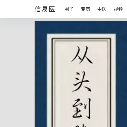
信易医
圈子
专病
中医
视频