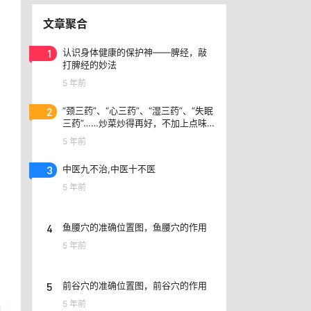
文章聚合
1
认识身体健康的保护神——脾经，敲
打脾经的妙法
5 年前
2
“颈三药”、​“心三药”、“湿三药”、“失眠
三药”……炒菜炒得再好，不加上点味
精味道就是不一样
5 年前
3
中医九不治,中医十不医
5 年前
4
鱼腰穴的准确位置图，鱼腰穴的作用
5 年前
5
前谷穴的准确位置图，前谷穴的作用
5 年前