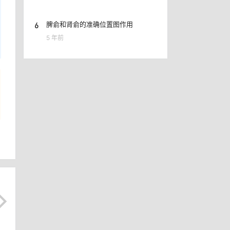
6
脾俞和肾俞的准确位置图作用
5 年前