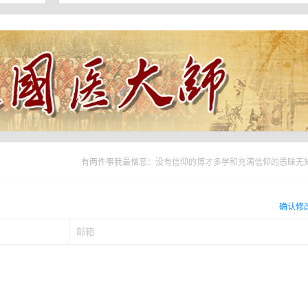
有两件事我最憎恶：没有信仰的博才多学和充满信仰的愚昧无
确认修