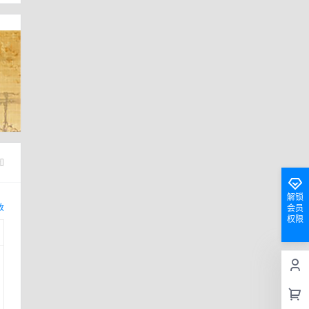
知
解锁
改
会员
权限