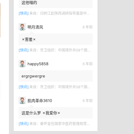
这他喵的
[快讯]
来自：
闫树江赴陕西调研指导基层中医药工作
明月清风
6 年前
✗害羞✗
[快讯]
来自：
世卫组织：中国境外共58个国家确诊新冠肺炎7169例
happy5858
6 年前
ergrgwergre
[快讯]
来自：
世卫组织：中国境外共58个国家确诊新冠肺炎7169例
肌肉革命3610
6 年前
这是什么罗 ✗我爱你✗
[快讯]
来自：
秦怀金任国家中医药管理局党组成员、副局长