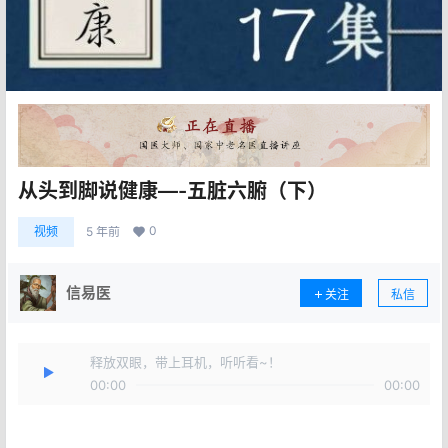
从头到脚说健康—-五脏六腑（下）
0
视频
5 年前
信易医
关注
私信
释放双眼，带上耳机，听听看~！
00:00
00:00