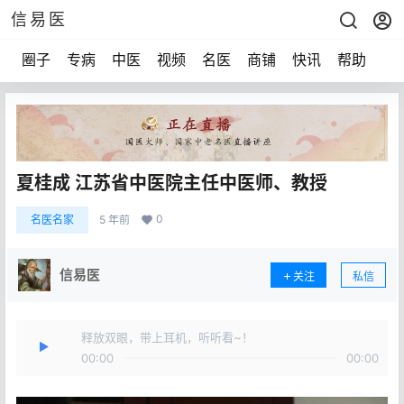
信易医
圈子
专病
中医
视频
名医
商铺
快讯
帮助
声
夏桂成 江苏省中医院主任中医师、教授
0
名医名家
5 年前
信易医
关注
私信
释放双眼，带上耳机，听听看~！
00:00
00:00