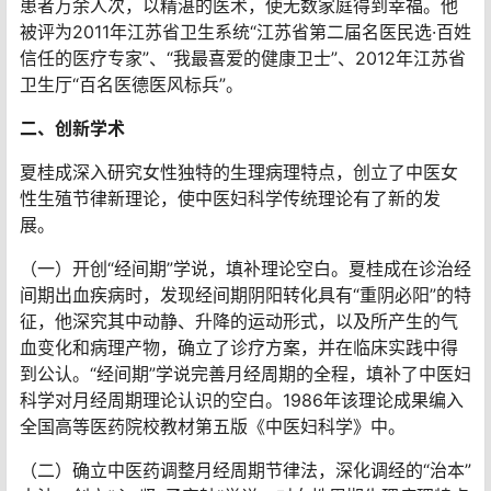
患者万余人次，以精湛的医术，使无数家庭得到幸福。他
被评为2011年江苏省卫生系统“江苏省第二届名医民选·百姓
信任的医疗专家”、“我最喜爱的健康卫士”、2012年江苏省
卫生厅“百名医德医风标兵”。
二、创新学术
夏桂成深入研究女性独特的生理病理特点，创立了中医女
性生殖节律新理论，使中医妇科学传统理论有了新的发
展。
（一）开创“经间期”学说，填补理论空白。夏桂成在诊治经
间期出血疾病时，发现经间期阴阳转化具有“重阴必阳”的特
征，他深究其中动静、升降的运动形式，以及所产生的气
血变化和病理产物，确立了诊疗方案，并在临床实践中得
到公认。“经间期”学说完善月经周期的全程，填补了中医妇
科学对月经周期理论认识的空白。1986年该理论成果编入
全国高等医药院校教材第五版《中医妇科学》中。
（二）确立中医药调整月经周期节律法，深化调经的“治本”