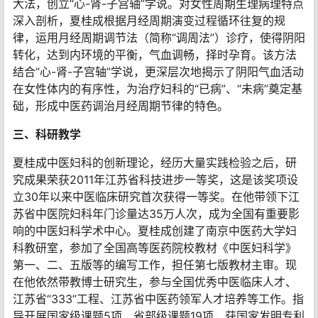
大法，创立“心-肾-子宫轴”学说。对女性周期生理病理特点
深入剖析，夏桂成根据月经周期演变过程循环往复的规
律，运用月经周期调节法（简称“调周法”）诊疗，使得阴阳
转化，达到内环境的平衡，气血调畅，择时孕育。该方法
结合“心-肾-子宫轴”学说，更深层次地揭示了阴阳气血活动
在女性体内的有序性，为治疗妇科的“已病”、“未病”奠定基
础，形成中医药调治月经周期节律的特色。
三、科研教学
夏桂成中医妇科的创新理论，经历大量实践检验之后，研
究成果荣获2011年江苏省科技进步一等奖，这是该奖项设
立30年以来中医临床研究首次获得一等奖。在他带领下江
苏省中医院妇科年门诊量达35万人次，成为全国有重要影
响的中医妇科学术中心。夏桂成创建了南京中医药大学妇
科教研室，参加了全国高等医药院校教材《中医妇科学》
第一、二、五版等的编写工作，担任第七版教材主审。现
在他依然带教博士研究生，参与全国优秀中医临床人才、
江苏省“333”工程、江苏省中医药领军人才培养等工作。指
导开展国家级课题5项、省部级课题19项，获国家发明专利