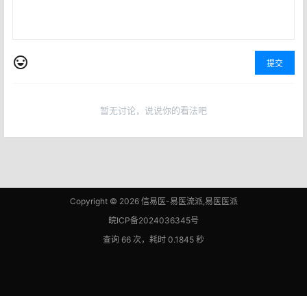
提交
暂无讨论，说说你的看法吧
Copyright © 2026
信易医-易医流派,易医医派
皖ICP备2024036345号
查询 66 次，耗时 0.1845 秒