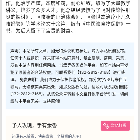
作，他治学严谨，态度和蔼，耐心细致，编写了大量教学
讲义，培养了众多人才。他总结经验撰写了《对传染性肝
炎的探讨》、《咳喘的证治体会》、《张世杰治疗小儿久
咳经验》等学术论文十余篇，编有《中医谈食物保健》一
书，为后人留下了宝贵的财富。
声明：
本站所有文章，如无特殊说明或标注，均为本站原创发布。
任何个人或组织，在未征得本站同意时，禁止复制、盗用、采集、
发布本站内容到任何网站、书籍等各类媒体平台。如若本站内容侵
犯了原著者的合法权益，可联系我们【132-2812-3168】进行处
理。
免责声明：
我们致力于保护作者版权，部分文字/图片来自互
联网，无法核实真实出处，如涉及版权问题，请及时联系我们删除
[132-2812-3168]。从该公众号转载本文至其他平台所引发一切纠
纷与本平台无关。支持原创!
予人玫瑰，手有余香
给TA打赏
还没有人赞赏，快来当第一个赞赏的人吧！