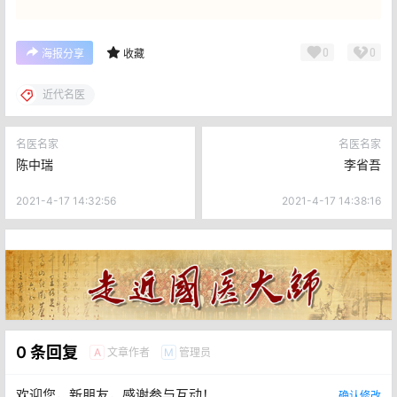
0
0
海报分享
收藏
近代名医
名医名家
名医名家
陈中瑞
李省吾
2021-4-17 14:32:56
2021-4-17 14:38:16
0 条回复
文章作者
管理员
A
M
欢迎您，新朋友，感谢参与互动！
确认修改