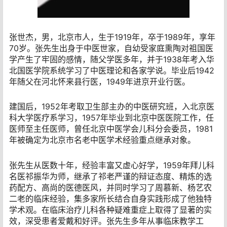
张世杰，男，北京市人，生于1919年，卒于1989年，享年
70岁。张先生出身于中医世家，自幼受家庭熏陶对祖国医
学产生了牢固的感情，随父学医多年，并于1938年考入华
北国医学院系统学习了中医理论和各家学说。毕业后1942
年随父在河北怀来县行医，1949年进京开业行医。
建国后，1952年考取卫生部主办的中医研究班，入北京医
科大学医疗系学习，1957年毕业到北京中医医院工作，任
医师至主任医师，曾任北京中医学会儿科分会委员，1981
年被确定为北京市名老中医学术经验重点继承对象。
张先生从医数十年，经验丰富又虚心好学，1959年拜儿科
名医祁振华为师，继承了祁老严谨的辩证态度、精炼的选
药配方、高尚的医德医风，并同时学习了周慕新、杨艺农
二老的临床经验，集多家所长结合自身实践形成了他独特
学术观。在临床治疗儿科各种疑难重症上取得了显著的实
效，深受患者爱戴和好评。张先生多年从事临床教学工