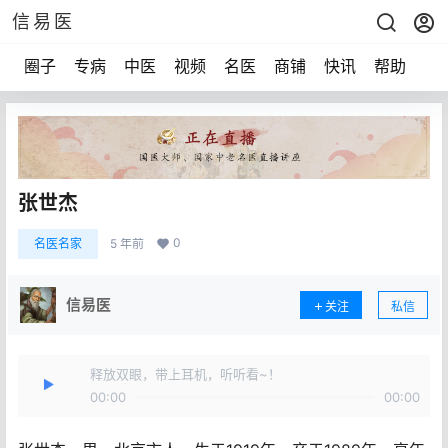
信易医
圈子
专病
中医
视频
名医
商铺
快讯
帮助
声
张世杰
0
名医名家
5 年前
信易医
关注
私信
释放双眼，带上耳机，听听看~！
00:00
00:00