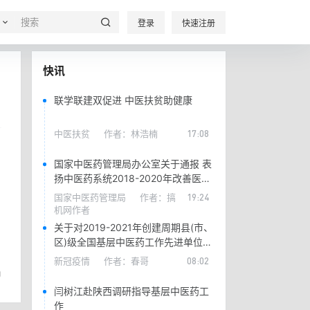
登录
快速注册
快讯
联学联建双促进 中医扶贫助健康
中医扶贫
作者：
林浩楠
17:08
国家中医药管理局办公室关于通报 表
扬中医药系统2018-2020年改善医疗
服务先进典型的通知
国家中医药管理局
作者：
搞
19:24
机网作者
关于对2019-2021年创建周期县(市、
区)级全国基层中医药工作先进单位候
选地区的公示
新冠疫情
作者：
春哥
08:02
0
闫树江赴陕西调研指导基层中医药工
作