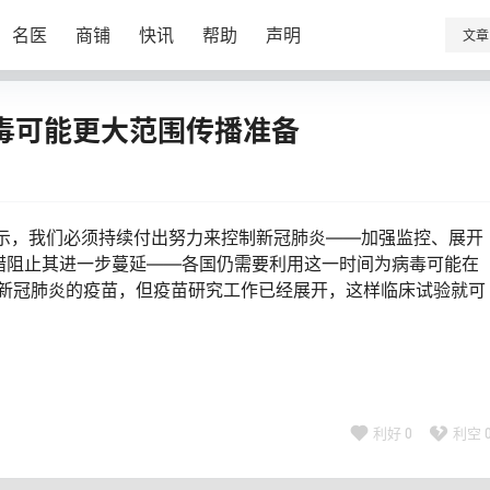
名医
商铺
快讯
帮助
声明
文章
毒可能更大范围传播准备
表示，我们必须持续付出努力来控制新冠肺炎——加强监控、展开
措阻止其进一步蔓延——各国仍需要利用这一时间为病毒可能在
对新冠肺炎的疫苗，但疫苗研究工作已经展开，这样临床试验就可
利好
0
利空