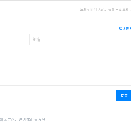
早知如此绊人心，何如当初莫相
确认修
提交
暂无讨论，说说你的看法吧