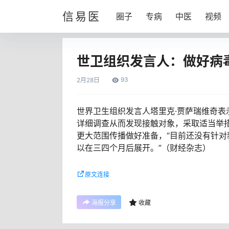
信易医
圈子
专病
中医
视频
世卫组织发言人：做好病
93
2月
28日
世界卫生组织发言人塔里克·贾萨瑞维奇
详细调查从而发现接触对象，采取适当举
更大范围传播做好准备，“目前还没有针
以在三四个月后展开。”（财经杂志）
原文连接
海报分享
收藏