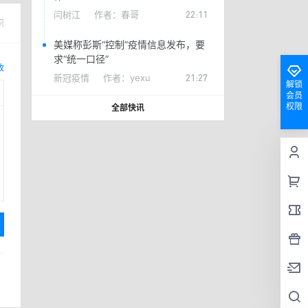
闫树江
作者：
春哥
22:11
识
美媒称彭斯“控制”疫情信息发布，要
求“统一口径”
改
新冠疫情
作者：
yexu
21:27
解锁
会员
权限
全部快讯