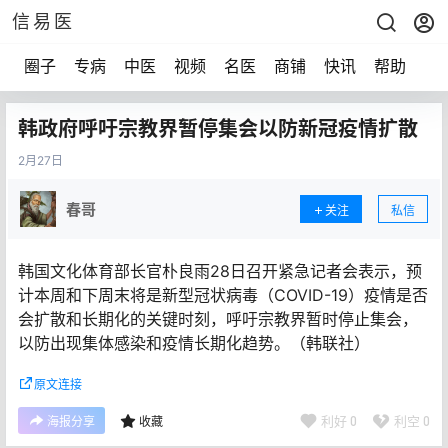
信易医
圈子
专病
中医
视频
名医
商铺
快讯
帮助
声
韩政府呼吁宗教界暂停集会以防新冠疫情扩散
2月
27日
春哥
关注
私信
韩国文化体育部长官朴良雨28日召开紧急记者会表示，预
计本周和下周末将是新型冠状病毒（COVID-19）疫情是否
会扩散和长期化的关键时刻，呼吁宗教界暂时停止集会，
以防出现集体感染和疫情长期化趋势。（韩联社）
原文连接
利好
0
利空
0
海报分享
收藏