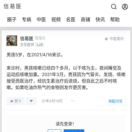
信易医
圈子
专病
中医
视频
名医
商铺
快讯
帮助
声
信易医
管理员
中医提问
主任医师
Lv5
男孩5岁，在2021/4/16来诊。
来诊时，男孩咳嗽已经四个多月，以干咳为主，夜间睡觉及
运动后咳嗽加重。2021年3月，男孩因为气管炎、发烧、咳嗽
接受西医治疗，经抗生素治疗后退烧，但自此之后不时咳
嗽。如果吃油炸热气的食物则发作更厉害。
21年4月16日
0
赞
收起讨论
请先登录！