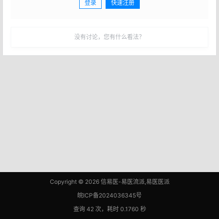
登录
快速注册
发布
没有讨论，您有什么看法？
Copyright © 2026
信易医-易医流派,易医医派
皖ICP备2024036345号
查询 42 次，耗时 0.1760 秒