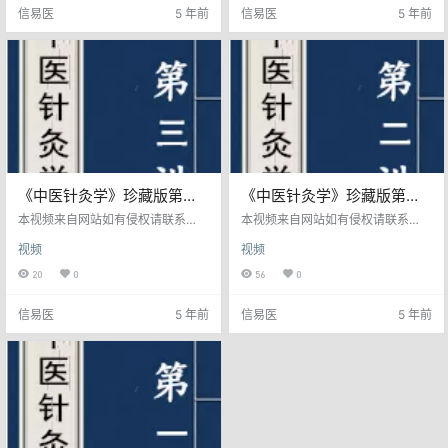
信易医
5 年前
信易医
5 年前
《中医针灸学》珍藏版第三
《中医针灸学》珍藏版第二
讲
讲
本视频来自网站如有侵权请联系
本视频来自网站如有侵权请联系
我。
我。
视频
视频
20
0
56
0
信易医
5 年前
信易医
5 年前