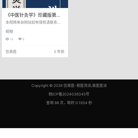
《中医针灸学》珍藏版第一
讲
本视频来自网站如有侵权请联系
我。
视频
19
0
信易医
5 年前
Copyright © 2026
信易医-易医流派,易医医派
皖ICP备2024036345号
查询 88 次，耗时 0.1934 秒
皖公网安备 34160202000881号