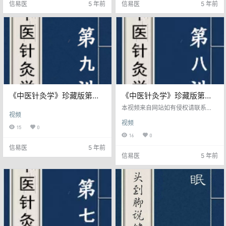
信易医
5 年前
信易医
5 年前
《中医针灸学》珍藏版第九
《中医针灸学》珍藏版第八
讲
讲
本视频来自网站如有侵权请联系
视频
我。
视频
15
0
16
0
信易医
5 年前
信易医
5 年前