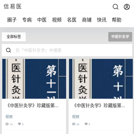
信易医
圈子
专病
中医
视频
名医
商铺
快讯
帮助
声
全部标签
中医针灸学
《中医针灸学》珍藏版第十
《中医针灸学》珍藏版第十
一讲（完）
讲
视频
视频
16
0
36
0