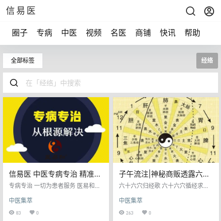
信易医
圈子
专病
中医
视频
名医
商铺
快讯
帮助
声
全部标签
经络
信易医 中医专病专治 精准诊
子午流注|神秘商贩透露六十
疗 医病医身医心
六穴的归经秘诀
专病专治 一切为患者服务 医易和为
六十六穴归经歌 六十六穴循经求，
了响应国家医疗卫生体制改革号
阴五阳六是根由， 每日周流六
中医集萃
中医集萃
召，全面贯彻落实党的卫生工作方
十六，一时五穴五俞求， 井荥
针，进一步改善医疗服务行动计
俞原与经合，独有阴无原穴别。
83
0
263
0
划，为广大患者朋友提供精细化、
寅海有一鱼少商，鱼际太渊贩鱼